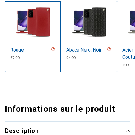
Rouge
Abaca Nero, Noir
Acier 
Coutu
CHF
67.90
CHF
94.90
CHF
109.–
Informations sur le produit
Description