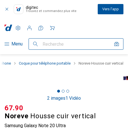
digitec
Vers l'app
Trouvez et commandez plus vite
Paramètres
Compte client
Listes de comparaison
Listes d'envies
Panier
Navigation par catégorie
Menu
Recherche
rtphone
Coque pour téléphone portable
Noreve Housse cuir vertical
2 images
1 Vidéo
CHF
67.90
Noreve
Housse cuir vertical
Samsung Galaxy Note 20 Ultra