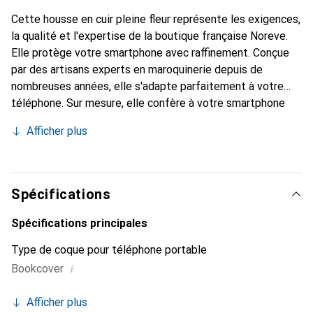
Cette housse en cuir pleine fleur représente les exigences,
la qualité et l'expertise de la boutique française Noreve.
Elle protège votre smartphone avec raffinement. Conçue
par des artisans experts en maroquinerie depuis de
nombreuses années, elle s'adapte parfaitement à votre
téléphone. Sur mesure, elle confère à votre smartphone
une véritable seconde peau grâce à ses courbes délicates.
Afficher plus
Elle devient un accessoire chic et incontournable.
Reconnaître internationalement pour ses produits de
haute qualité, la marque Noreve est un choix sûr pour une
clientèle exigeante.
Spécifications
Spécifications principales
Type de coque pour téléphone portable
i
Bookcover
Afficher plus