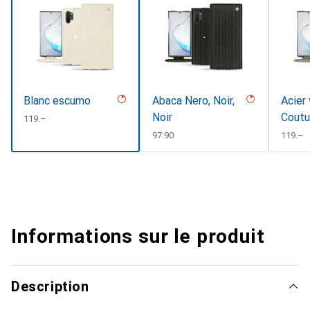
Blanc escumo
Abaca Nero, Noir,
Acier 
Noir
Coutu
CHF
119.–
CHF
97.90
CHF
119.–
Informations sur le produit
Description