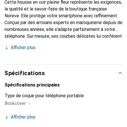
Cette housse en cuir pleine fleur représente les exigences,
la qualité et le savoir-faire de la boutique française
Noreve. Elle protège votre smartphone avec raffinement.
Conçue par des artisans experts en maroquinerie depuis de
nombreuses années, elle s'adapte parfaitement à votre
téléphone. Sur mesure, ses courbes délicates lui confèrent
une véritable seconde peau. Elle devient l'accessoire chic
Afficher plus
et indispensable pour votre smartphone. Reconnaître
internationalement pour ses produits de haute qualité, la
marque Noreve est un choix sûr pour une clientèle
exigeante.
Spécifications
Spécifications principales
Type de coque pour téléphone portable
i
Bookcover
Afficher plus