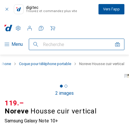
digitec
Vers l'app
Trouvez et commandez plus vite
Paramètres
Compte client
Listes de comparaison
Listes d'envies
Panier
Navigation par catégorie
Menu
Recherche
rtphone
Coque pour téléphone portable
Noreve Housse cuir vertical
2 images
CHF
119.–
Noreve
Housse cuir vertical
Samsung Galaxy Note 10+