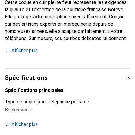
Cette coque en cuir pleine fleur représente les exigences,
la qualité et l'expertise de la boutique française Noreve.
Elle protège votre smartphone avec raffinement. Conçue
par des artisans experts en maroquinerie depuis de
nombreuses années, elle s'adapte parfaitement à votre
téléphone. Sur mesure, ses courbes délicates lui donnent
une véritable seconde peau. Elle devient l'accessoire chic
Afficher plus
et indispensable pour votre smartphone. Reconnaître
internationalement pour ses produits de haute qualité, la
marque Noreve est un choix sûr pour une clientèle
exigeante.
Spécifications
Spécifications principales
Type de coque pour téléphone portable
i
Bookcover
Afficher plus