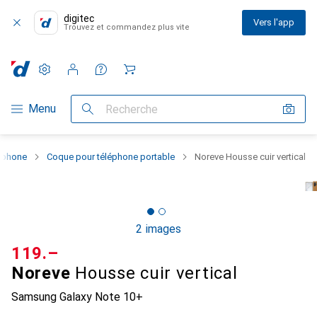
digitec
Vers l'app
Trouvez et commandez plus vite
Paramètres
Compte client
Listes de comparaison
Listes d'envies
Panier
Navigation par catégorie
Menu
Recherche
rtphone
Coque pour téléphone portable
Noreve Housse cuir vertical
2 images
CHF
119.–
Noreve
Housse cuir vertical
Samsung Galaxy Note 10+