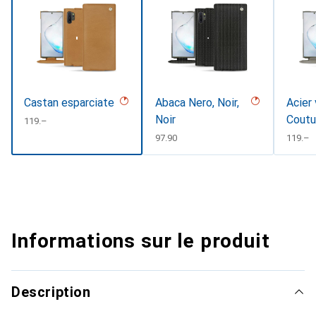
Castan esparciate
Abaca Nero, Noir,
Acier 
Noir
Coutu
CHF
119.–
CHF
97.90
CHF
119.–
Informations sur le produit
Description