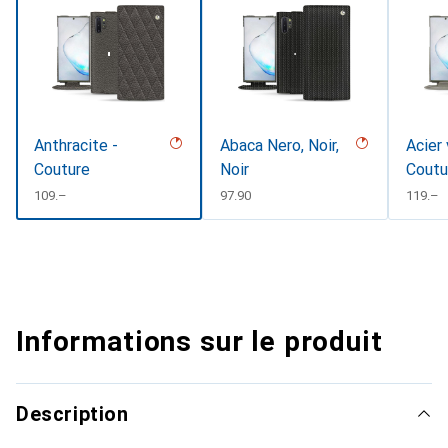
Anthracite -
Abaca Nero, Noir,
Acier 
Couture
Noir
Coutu
CHF
109.–
CHF
97.90
CHF
119.–
Informations sur le produit
Description