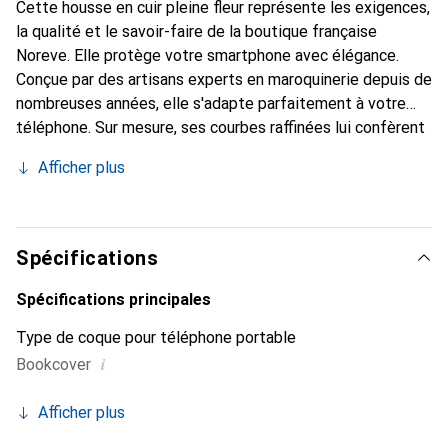
Cette housse en cuir pleine fleur représente les exigences,
la qualité et le savoir-faire de la boutique française
Noreve. Elle protège votre smartphone avec élégance.
Conçue par des artisans experts en maroquinerie depuis de
nombreuses années, elle s'adapte parfaitement à votre
téléphone. Sur mesure, ses courbes raffinées lui confèrent
une véritable seconde peau. Elle devient l'accessoire chic
Afficher plus
et indispensable de votre smartphone. Reconnaître
internationalement pour ses produits de haute qualité, la
marque Noreve est un choix sûr pour une clientèle
exigeante.
Spécifications
Spécifications principales
Type de coque pour téléphone portable
i
Bookcover
Afficher plus