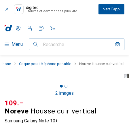
digitec
Vers l'app
Trouvez et commandez plus vite
Paramètres
Compte client
Listes de comparaison
Listes d'envies
Panier
Navigation par catégorie
Menu
Recherche
rtphone
Coque pour téléphone portable
Noreve Housse cuir vertical
2 images
CHF
109.–
Noreve
Housse cuir vertical
Samsung Galaxy Note 10+