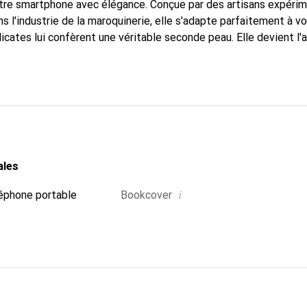
otre smartphone avec élégance. Conçue par des artisans expéri
s l'industrie de la maroquinerie, elle s'adapte parfaitement à v
icates lui confèrent une véritable seconde peau. Elle devient l'
e smartphone. Reconnaître internationalement pour ses produits 
oix fiable pour une clientèle exigeante.
ales
i
éphone portable
Bookcover