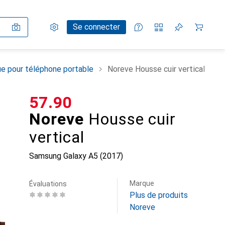
Paramètres
Compte client
Listes de comparaison
Listes d'envies
Panier
Se connecter
e pour téléphone portable
Noreve Housse cuir vertical
CHF
57.90
Noreve
Housse cuir
vertical
Samsung Galaxy A5 (2017)
Marque
Évaluations
Plus de produits
Noreve