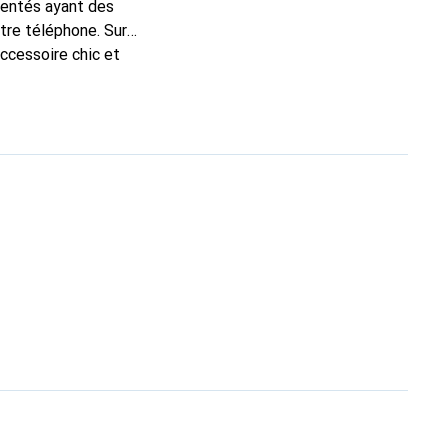
mentés ayant des
otre téléphone. Sur
accessoire chic et
de haute qualité, la