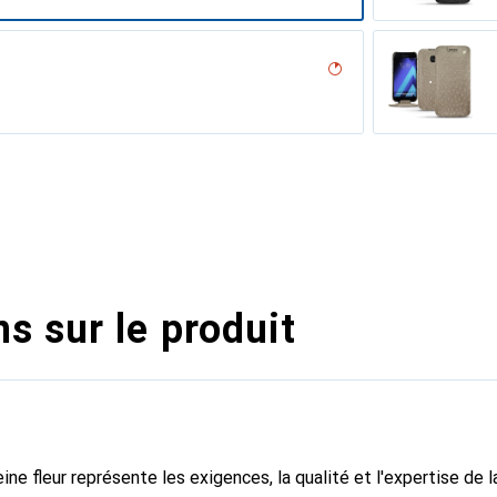
ero, Noir, Noir
umo
n
ne
erranéen
tage
abla
ine
e
l??u
ocodile
 vintage
tine
Acier
dro
pa / Black )
, Serpent nero
ouqui
illésimé
ne
ine
upelenc
abbia
 PU
assion
e
s sur le produit
ine fleur représente les exigences, la qualité et l'expertise de 