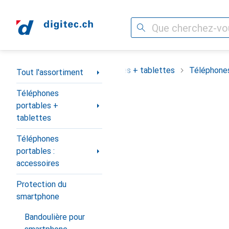
Recherche
Navigation par catégorie
assortiment
Téléphones portables + tablettes
Téléphones
Tout l'assortiment
Téléphones
portables +
tablettes
Téléphones
portables :
accessoires
Protection du
smartphone
Bandoulière pour