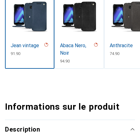
Jean vintage
Abaca Nero,
Anthracite
Noir
CHF
91.90
CHF
74.90
CHF
94.90
Informations sur le produit
Description