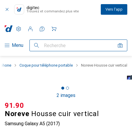
digitec
Vers l'app
Trouvez et commandez plus vite
Paramètres
Compte client
Listes de comparaison
Listes d'envies
Panier
Navigation par catégorie
Menu
Recherche
rtphone
Coque pour téléphone portable
Noreve Housse cuir vertical
2 images
CHF
91.90
Noreve
Housse cuir vertical
Samsung Galaxy A5 (2017)