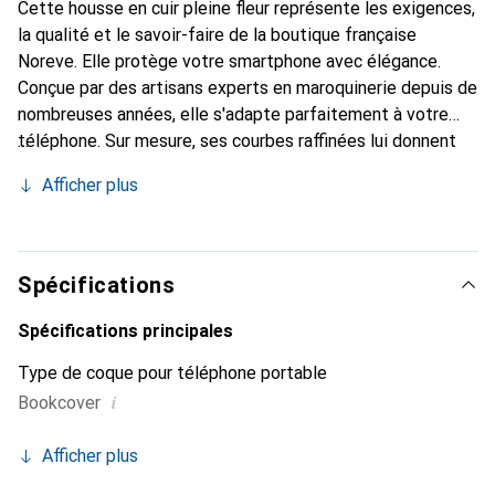
Cette housse en cuir pleine fleur représente les exigences,
la qualité et le savoir-faire de la boutique française
Noreve. Elle protège votre smartphone avec élégance.
Conçue par des artisans experts en maroquinerie depuis de
nombreuses années, elle s'adapte parfaitement à votre
téléphone. Sur mesure, ses courbes raffinées lui donnent
une véritable seconde peau. Elle devient l'accessoire chic
Afficher plus
et indispensable de votre smartphone. La marque Noreve
est reconnue internationalement pour ses produits de
haute qualité et constitue un choix sûr pour une clientèle
exigeante.
Spécifications
Spécifications principales
Type de coque pour téléphone portable
i
Bookcover
Afficher plus