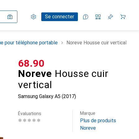
Paramètres
Compte client
Listes de comparaison
Listes d'envies
Panier
Se connecter
e pour téléphone portable
Noreve Housse cuir vertical
CHF
68.90
Noreve
Housse cuir
vertical
Samsung Galaxy A5 (2017)
Marque
Évaluations
Plus de produits
Noreve