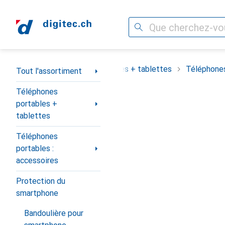
Recherche
Navigation par catégorie
assortiment
Téléphones portables + tablettes
Téléphones
Tout l'assortiment
Téléphones
portables +
tablettes
Téléphones
portables :
accessoires
Protection du
smartphone
Bandoulière pour