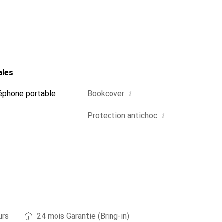
ses produits de haute qualité et est un choix fiable pour une cl
ales
i
éphone portable
Bookcover
i
Protection antichoc
urs
24 mois Garantie (Bring-in)