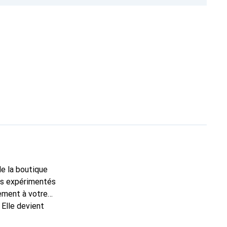
de la boutique
ns expérimentés
tement à votre
 Elle devient
nue