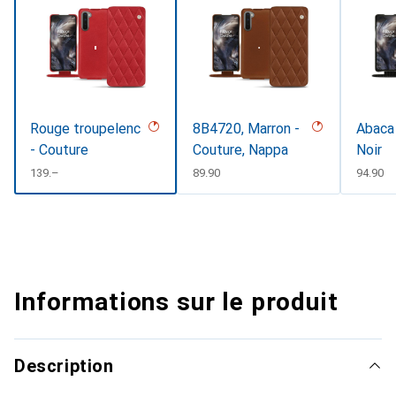
Rouge troupelenc
8B4720, Marron -
Abaca 
- Couture
Couture, Nappa
Noir
CHF
139.–
CHF
89.90
CHF
94.90
Informations sur le produit
Description