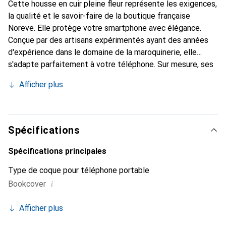
Cette housse en cuir pleine fleur représente les exigences,
la qualité et le savoir-faire de la boutique française
Noreve. Elle protège votre smartphone avec élégance.
Conçue par des artisans expérimentés ayant des années
d'expérience dans le domaine de la maroquinerie, elle
s'adapte parfaitement à votre téléphone. Sur mesure, ses
courbes raffinées lui donnent une véritable seconde peau.
Afficher plus
Elle devient l'accessoire chic et indispensable pour votre
smartphone. Reconnaissante à l'international pour ses
produits de haute qualité, la marque Noreve est un choix
fiable pour une clientèle exigeante.
Spécifications
Spécifications principales
Type de coque pour téléphone portable
i
Bookcover
Afficher plus