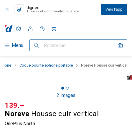
digitec
Vers l'app
Trouvez et commandez plus vite
Paramètres
Compte client
Listes de comparaison
Listes d'envies
Panier
Navigation par catégorie
Menu
Recherche
rtphone
Coque pour téléphone portable
Noreve Housse cuir vertical
2 images
CHF
139.–
Noreve
Housse cuir vertical
OnePlus North