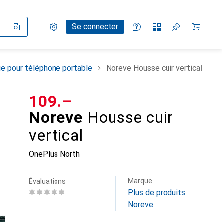
Paramètres
Compte client
Listes de comparaison
Listes d'envies
Panier
Se connecter
e pour téléphone portable
Noreve Housse cuir vertical
CHF
109.–
Noreve
Housse cuir
vertical
OnePlus North
Marque
Évaluations
Plus de produits
Noreve