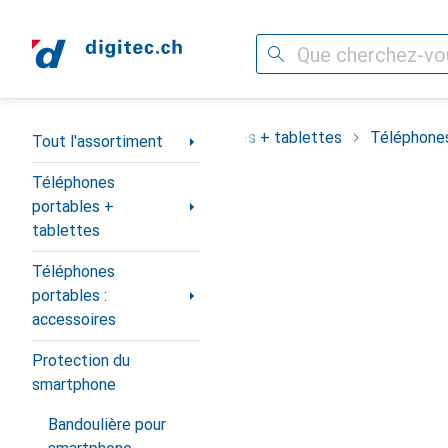
Recherche
Navigation par catégorie
assortiment
Téléphones portables + tablettes
Téléphones
Tout l'assortiment
Téléphones
portables +
tablettes
Téléphones
portables :
accessoires
Protection du
smartphone
Bandoulière pour