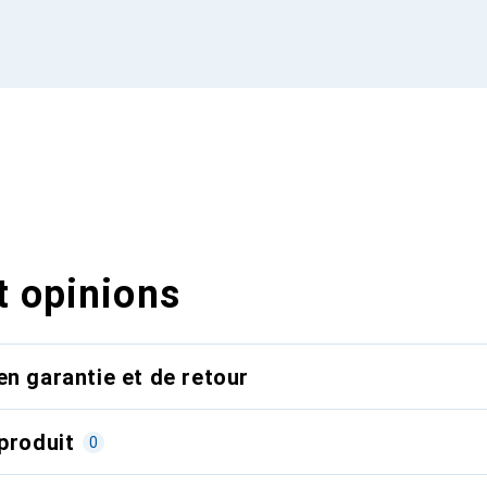
t opinions
en garantie et de retour
produit
0