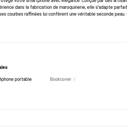
 protège votre smartphone avec élégance. Conçue par des artisa
rience dans la fabrication de maroquinerie, elle s'adapte parfa
ses courbes raffinées lui confèrent une véritable seconde peau. 
dispensable pour votre smartphone. Reconnaissable à l'internatio
que Noreve est un choix fiable pour une clientèle exigeante.
ales
i
éphone portable
Bookcover