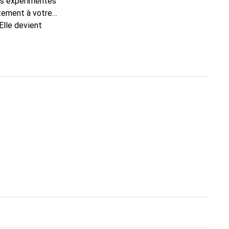
ns expérimentés
itement à votre
Elle devient
nal pour ses produits