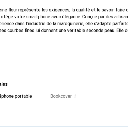
ine fleur représente les exigences, la qualité et le savoir-faire 
 protège votre smartphone avec élégance. Conçue par des artisa
rience dans l'industrie de la maroquinerie, elle s'adapte parfai
ses courbes fines lui donnent une véritable seconde peau. Elle d
our votre smartphone. Reconnaître internationalement pour ses 
e est un choix fiable pour une clientèle exigeante.
ales
i
éphone portable
Bookcover