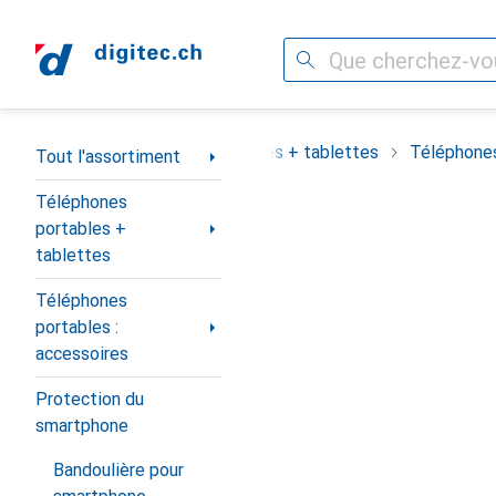
Recherche
Navigation par catégorie
assortiment
Téléphones portables + tablettes
Téléphones
Tout l'assortiment
Téléphones
portables +
tablettes
Téléphones
portables :
accessoires
Protection du
smartphone
Bandoulière pour