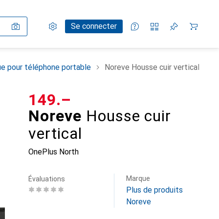
Paramètres
Compte client
Listes de comparaison
Listes d'envies
Panier
Se connecter
e pour téléphone portable
Noreve Housse cuir vertical
CHF
149.–
Noreve
Housse cuir
vertical
OnePlus North
Marque
Évaluations
Plus de produits
Noreve