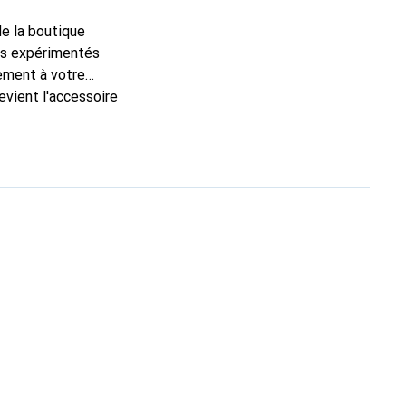
de la boutique
ns expérimentés
tement à votre
evient l'accessoire
produits de haute