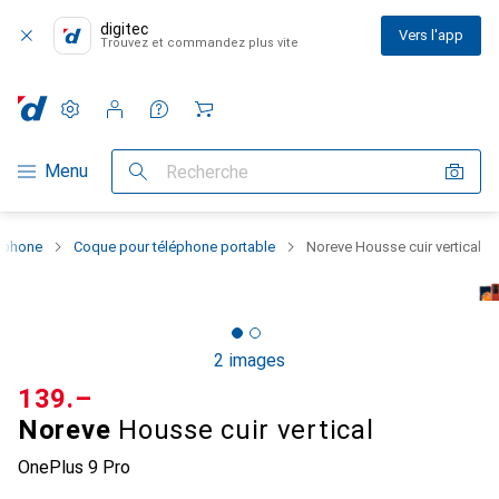
digitec
Vers l'app
Trouvez et commandez plus vite
Paramètres
Compte client
Listes de comparaison
Listes d'envies
Panier
Navigation par catégorie
Menu
Recherche
rtphone
Coque pour téléphone portable
Noreve Housse cuir vertical
2 images
CHF
139.–
Noreve
Housse cuir vertical
OnePlus 9 Pro