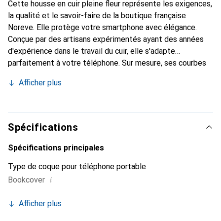
Cette housse en cuir pleine fleur représente les exigences,
la qualité et le savoir-faire de la boutique française
Noreve. Elle protège votre smartphone avec élégance.
Conçue par des artisans expérimentés ayant des années
d'expérience dans le travail du cuir, elle s'adapte
parfaitement à votre téléphone. Sur mesure, ses courbes
délicates lui confèrent une véritable seconde peau. Elle
Afficher plus
devient l'accessoire chic et indispensable pour votre
smartphone. Reconnaître internationalement pour ses
produits de haute qualité, la marque Noreve est un choix
fiable pour une clientèle exigeante.
Spécifications
Spécifications principales
Type de coque pour téléphone portable
i
Bookcover
Afficher plus