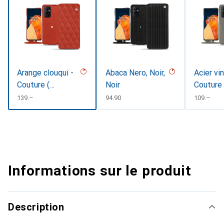
Arange clouqui -
Abaca Nero, Noir,
Acier vi
Couture (
Noir
Couture
Pantone
CHF
139.–
CHF
94.90
CHF
109.–
#D33108 )
Informations sur le produit
Description