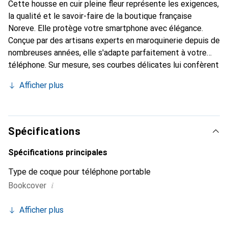
Cette housse en cuir pleine fleur représente les exigences,
la qualité et le savoir-faire de la boutique française
Noreve. Elle protège votre smartphone avec élégance.
Conçue par des artisans experts en maroquinerie depuis de
nombreuses années, elle s'adapte parfaitement à votre
téléphone. Sur mesure, ses courbes délicates lui confèrent
une véritable seconde peau. Elle devient l'accessoire chic
Afficher plus
et indispensable de votre smartphone. Reconnaître
internationalement pour ses produits de haute qualité, la
marque Noreve est un choix sûr pour une clientèle
exigeante.
Spécifications
Spécifications principales
Type de coque pour téléphone portable
i
Bookcover
Afficher plus