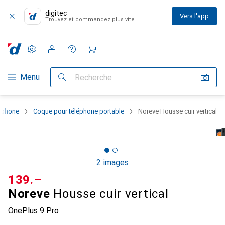
digitec
Vers l'app
Trouvez et commandez plus vite
Paramètres
Compte client
Listes de comparaison
Listes d'envies
Panier
Navigation par catégorie
Menu
Recherche
rtphone
Coque pour téléphone portable
Noreve Housse cuir vertical
2 images
CHF
139.–
Noreve
Housse cuir vertical
OnePlus 9 Pro