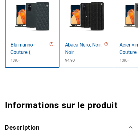
Blu marino -
Abaca Nero, Noir,
Acier vi
Couture (
Noir
Couture
Pantone
CHF
139.–
CHF
94.90
CHF
109.–
#14181D )
Informations sur le produit
Description