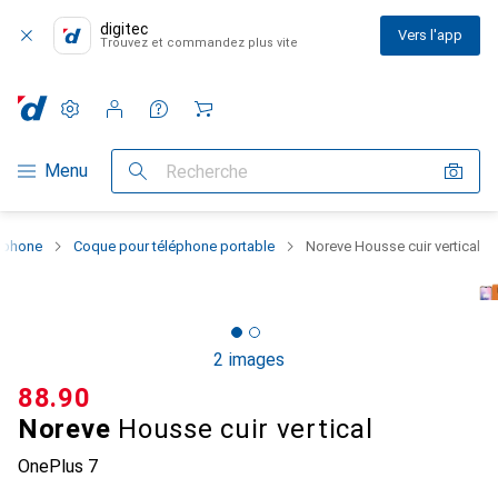
digitec
Vers l'app
Trouvez et commandez plus vite
Paramètres
Compte client
Listes de comparaison
Listes d'envies
Panier
Navigation par catégorie
Menu
Recherche
rtphone
Coque pour téléphone portable
Noreve Housse cuir vertical
2 images
CHF
88.90
Noreve
Housse cuir vertical
OnePlus 7