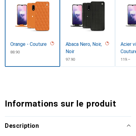
Orange - Couture
Abaca Nero, Noir,
Acier v
Noir
Coutur
CHF
88.90
CHF
97.90
CHF
119.–
Informations sur le produit
Description