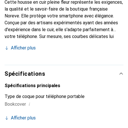
Cette housse en cuir pleine fleur représente les exigences,
la qualité et le savoir-faire de la boutique française
Noreve. Elle protège votre smartphone avec élégance.
Conçue par des artisans expérimentés ayant des années
d'expérience dans le cuir, elle s'adapte parfaitement à
votre téléphone. Sur mesure, ses courbes délicates lui
donnent une véritable seconde peau. Elle devient
Afficher plus
l'accessoire chic et indispensable pour votre smartphone.
La marque Noreve est reconnue internationalement pour
ses produits de haute qualité et constitue un choix fiable
pour une clientèle exigeante.
Spécifications
Spécifications principales
Type de coque pour téléphone portable
i
Bookcover
Afficher plus