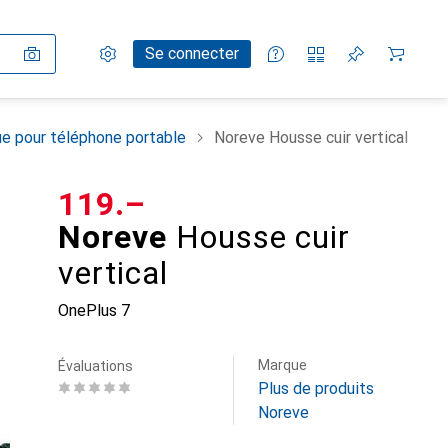
Paramètres
Compte client
Listes de comparaison
Listes d'envies
Panier
Se connecter
e pour téléphone portable
Noreve Housse cuir vertical
CHF
119.–
Noreve
Housse cuir
vertical
OnePlus 7
Marque
Évaluations
Plus de produits
Noreve