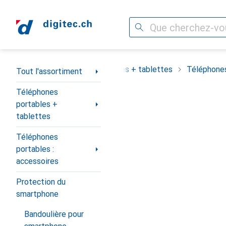
Recherche
Navigation par catégorie
assortiment
Téléphones portables + tablettes
Téléphones
Tout l'assortiment
Téléphones
portables +
tablettes
Téléphones
portables :
accessoires
Protection du
smartphone
Bandoulière pour