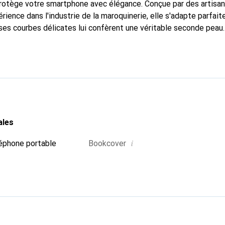
 protège votre smartphone avec élégance. Conçue par des artisa
rience dans l'industrie de la maroquinerie, elle s'adapte parfai
ses courbes délicates lui confèrent une véritable seconde peau.
dispensable pour votre smartphone. La marque Noreve est recon
ses produits de haute qualité et constitue un choix fiable pour 
ales
i
éphone portable
Bookcover