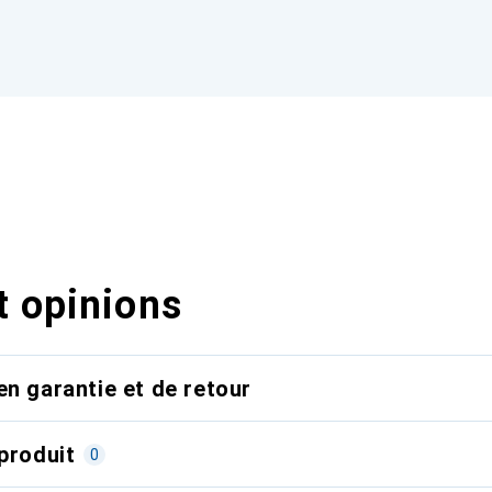
t opinions
en garantie et de retour
produit
0