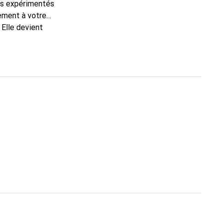
ns expérimentés
tement à votre
 Elle devient
nue
une clientèle