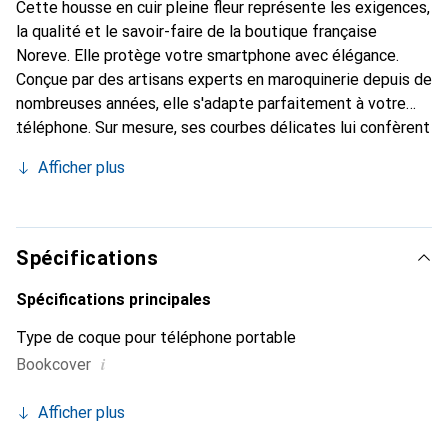
Cette housse en cuir pleine fleur représente les exigences,
la qualité et le savoir-faire de la boutique française
Noreve. Elle protège votre smartphone avec élégance.
Conçue par des artisans experts en maroquinerie depuis de
nombreuses années, elle s'adapte parfaitement à votre
téléphone. Sur mesure, ses courbes délicates lui confèrent
une véritable seconde peau. Elle devient l'accessoire chic
Afficher plus
et indispensable pour votre smartphone. Reconnaître
internationalement pour ses produits de haute qualité, la
marque Noreve est un choix sûr pour une clientèle
exigeante.
Spécifications
Spécifications principales
Type de coque pour téléphone portable
i
Bookcover
Afficher plus