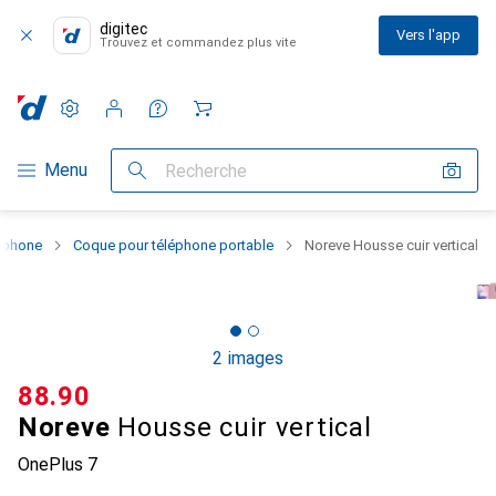
digitec
Vers l'app
Trouvez et commandez plus vite
Paramètres
Compte client
Listes de comparaison
Listes d'envies
Panier
Navigation par catégorie
Menu
Recherche
rtphone
Coque pour téléphone portable
Noreve Housse cuir vertical
2 images
CHF
88.90
Noreve
Housse cuir vertical
OnePlus 7