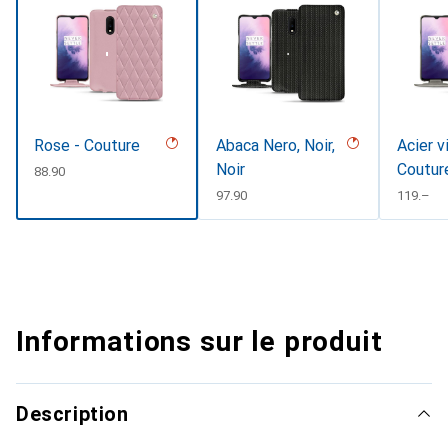
Rose - Couture
Abaca Nero, Noir,
Acier v
Noir
Coutur
CHF
88.90
CHF
97.90
CHF
119.–
Informations sur le produit
Description