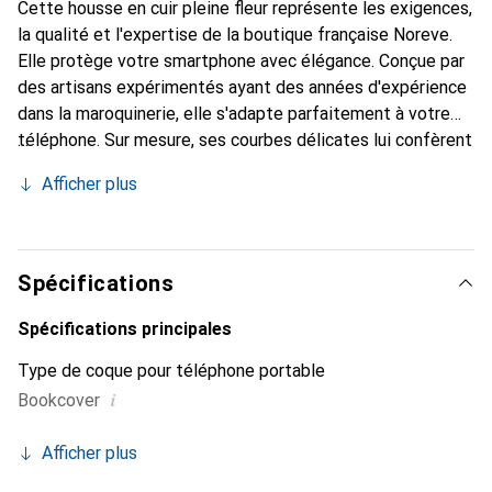
Cette housse en cuir pleine fleur représente les exigences,
la qualité et l'expertise de la boutique française Noreve.
Elle protège votre smartphone avec élégance. Conçue par
des artisans expérimentés ayant des années d'expérience
dans la maroquinerie, elle s'adapte parfaitement à votre
téléphone. Sur mesure, ses courbes délicates lui confèrent
une véritable seconde peau. Elle devient l'accessoire chic
Afficher plus
et indispensable pour votre smartphone. Reconnaître
internationalement pour ses produits de haute qualité, la
marque Noreve est un choix fiable pour une clientèle
exigeante.
Spécifications
Spécifications principales
Type de coque pour téléphone portable
i
Bookcover
Afficher plus