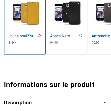
Jaune soul??u
Abaca Nero
Anthracite
CHF
119.–
CHF
94.90
CHF
75.90
Informations sur le produit
Description