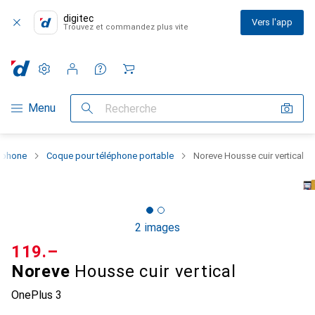
digitec
Vers l'app
Trouvez et commandez plus vite
Paramètres
Compte client
Listes de comparaison
Listes d'envies
Panier
Navigation par catégorie
Menu
Recherche
rtphone
Coque pour téléphone portable
Noreve Housse cuir vertical
2 images
CHF
119.–
Noreve
Housse cuir vertical
OnePlus 3