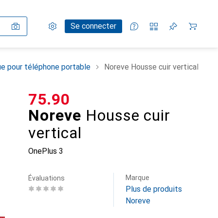
Paramètres
Compte client
Listes de comparaison
Listes d'envies
Panier
Se connecter
e pour téléphone portable
Noreve Housse cuir vertical
CHF
75.90
Noreve
Housse cuir
vertical
OnePlus 3
Marque
Évaluations
Plus de produits
Noreve