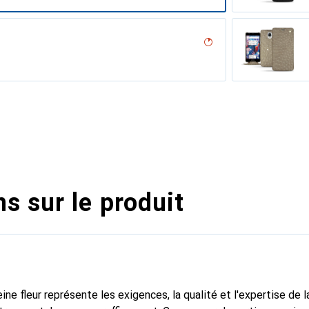
umo
ne
 patine
rron
tage
ero, Noir, Noir
abla
ine
l??u
ocodile
ntage
a / Black)
, Serpent nero
uve
illésimé
ne
ppa - Pantone #d50032)
uge patine
iclamino
s sur le produit
ine fleur représente les exigences, la qualité et l'expertise de 