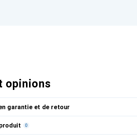
t opinions
en garantie et de retour
produit
0