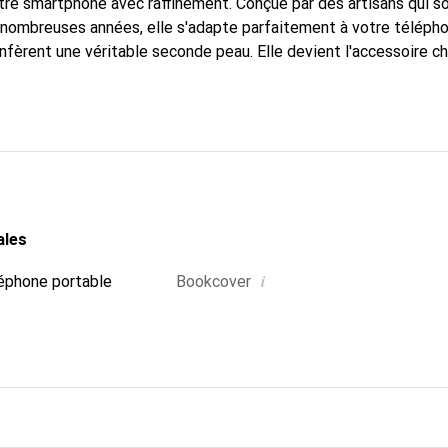
tre smartphone avec raffinement. Conçue par des artisans qui s
nombreuses années, elle s'adapte parfaitement à votre télépho
nfèrent une véritable seconde peau. Elle devient l'accessoire ch
Reconnaître internationalement pour ses produits de haute qual
 pour une clientèle exigeante.
ales
i
éphone portable
Bookcover