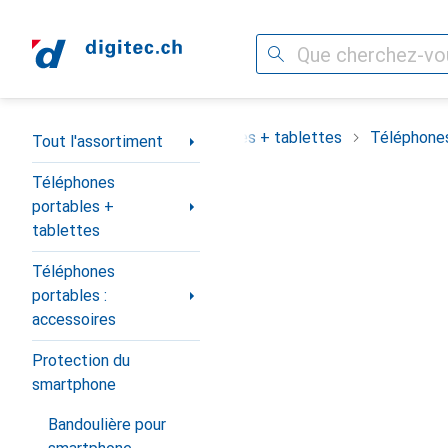
Recherche
Navigation par catégorie
assortiment
Téléphones portables + tablettes
Téléphones
Tout l'assortiment
Téléphones
portables +
tablettes
Téléphones
portables :
accessoires
Protection du
smartphone
Bandoulière pour