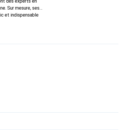
ont des experts en
ne. Sur mesure, ses
ic et indispensable
ité, la marque