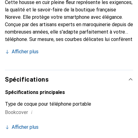
Cette housse en cuir pleine fleur représente les exigences,
la qualité et le savoir-faire de la boutique française
Noreve. Elle protège votre smartphone avec élégance.
Conçue par des artisans experts en maroquinerie depuis de
nombreuses années, elle s'adapte parfaitement à votre
téléphone. Sur mesure, ses courbes délicates lui confèrent
une véritable seconde peau. Elle devient l'accessoire chic
Afficher plus
et indispensable pour votre smartphone. Reconnaître
internationalement pour ses produits de haute qualité, la
marque Noreve est un choix sûr pour une clientèle
exigeante.
Spécifications
Spécifications principales
Type de coque pour téléphone portable
i
Bookcover
Afficher plus