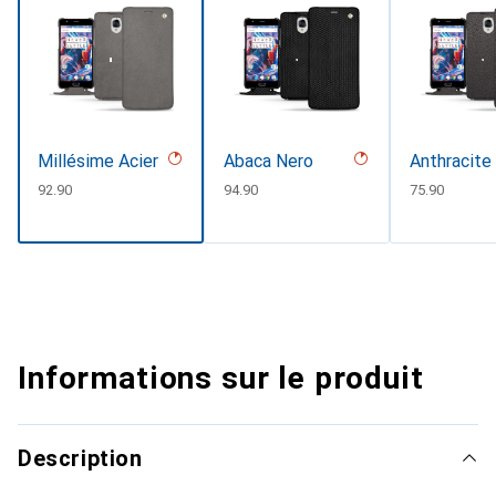
Millésime Acier
Abaca Nero
Anthracite
CHF
92.90
CHF
94.90
CHF
75.90
Informations sur le produit
Description