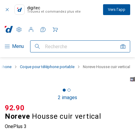
digitec
Vers l'app
Trouvez et commandez plus vite
Paramètres
Compte client
Listes de comparaison
Listes d'envies
Panier
Navigation par catégorie
Menu
Recherche
rtphone
Coque pour téléphone portable
Noreve Housse cuir vertical
2 images
CHF
92.90
Noreve
Housse cuir vertical
OnePlus 3