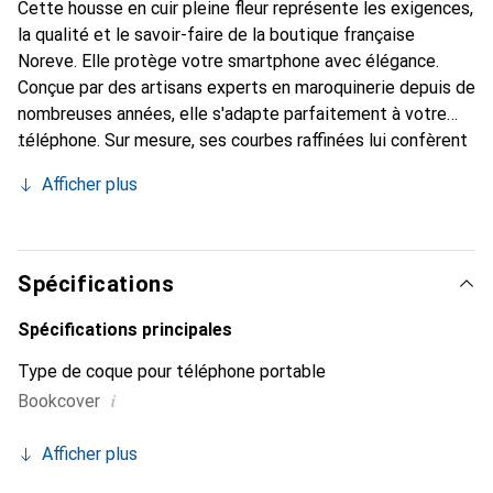
Cette housse en cuir pleine fleur représente les exigences,
la qualité et le savoir-faire de la boutique française
Noreve. Elle protège votre smartphone avec élégance.
Conçue par des artisans experts en maroquinerie depuis de
nombreuses années, elle s'adapte parfaitement à votre
téléphone. Sur mesure, ses courbes raffinées lui confèrent
une véritable seconde peau. Elle devient l'accessoire chic
Afficher plus
et indispensable de votre smartphone. La marque Noreve
est reconnue internationalement pour ses produits de
haute qualité et constitue un choix sûr pour une clientèle
exigeante.
Spécifications
Spécifications principales
Type de coque pour téléphone portable
i
Bookcover
Afficher plus