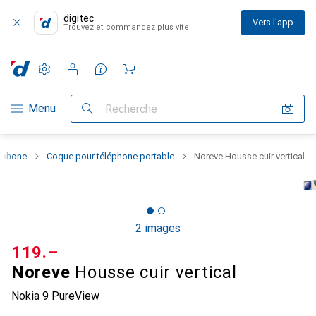
digitec
Vers l'app
Trouvez et commandez plus vite
Paramètres
Compte client
Listes de comparaison
Listes d'envies
Panier
Navigation par catégorie
Menu
Recherche
rtphone
Coque pour téléphone portable
Noreve Housse cuir vertical
2 images
CHF
119.–
Noreve
Housse cuir vertical
Nokia 9 PureView