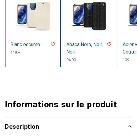
Blanc escumo
Abaca Nero, Noir,
Acier 
Noir
Coutu
CHF
119.–
CHF
94.90
CHF
109.–
Informations sur le produit
Description