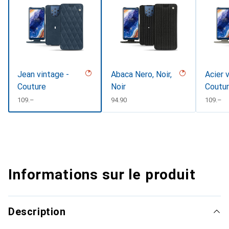
Jean vintage -
Abaca Nero, Noir,
Acier 
Couture
Noir
Coutu
CHF
109.–
CHF
94.90
CHF
109.–
Informations sur le produit
Description