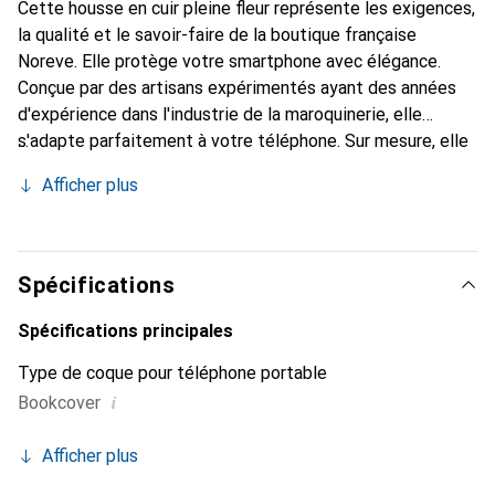
Cette housse en cuir pleine fleur représente les exigences,
la qualité et le savoir-faire de la boutique française
Noreve. Elle protège votre smartphone avec élégance.
Conçue par des artisans expérimentés ayant des années
d'expérience dans l'industrie de la maroquinerie, elle
s'adapte parfaitement à votre téléphone. Sur mesure, elle
offre avec ses courbes délicates une véritable seconde
Afficher plus
peau. Elle devient l'accessoire chic et indispensable pour
votre smartphone. Reconnu internationalement pour ses
produits de haute qualité, la marque Noreve est un choix
fiable pour une clientèle exigeante.
Spécifications
Spécifications principales
Type de coque pour téléphone portable
i
Bookcover
Afficher plus