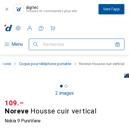
digitec
Vers l'app
Trouvez et commandez plus vite
Paramètres
Compte client
Listes de comparaison
Listes d'envies
Panier
Navigation par catégorie
Menu
Recherche
rtphone
Coque pour téléphone portable
Noreve Housse cuir vertical
2 images
CHF
109.–
Noreve
Housse cuir vertical
Nokia 9 PureView