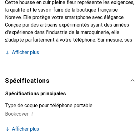
Cette housse en cuir pleine fleur représente les exigences,
la qualité et le savoir-faire de la boutique française
Noreve. Elle protège votre smartphone avec élégance.
Conçue par des artisans expérimentés ayant des années
d'expérience dans l'industrie de la maroquinerie, elle
s'adapte parfaitement à votre téléphone. Sur mesure, ses
courbes raffinées lui confèrent une véritable seconde peau.
Afficher plus
Elle devient l'accessoire chic et indispensable pour votre
smartphone. Reconnaît internationalement pour ses
produits de haute qualité, la marque Noreve est un choix
fiable pour une clientèle exigeante.
Spécifications
Spécifications principales
Type de coque pour téléphone portable
i
Bookcover
Afficher plus