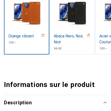
Orange vibrant
Abaca Nero, Noir,
Acier 
Noir
Coutu
CHF
109.–
CHF
94.90
CHF
109.–
Informations sur le produit
Description