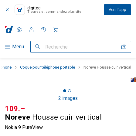
digitec
Vers l'app
Trouvez et commandez plus vite
Paramètres
Compte client
Listes de comparaison
Listes d'envies
Panier
Navigation par catégorie
Menu
Recherche
rtphone
Coque pour téléphone portable
Noreve Housse cuir vertical
2 images
CHF
109.–
Noreve
Housse cuir vertical
Nokia 9 PureView