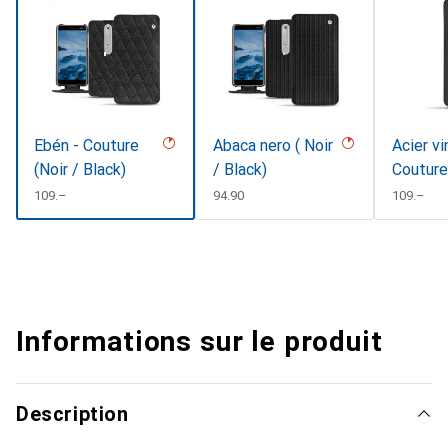
Ebén - Couture
Abaca nero ( Noir
Acier vi
(Noir / Black)
/ Black)
Couture
CHF
109.–
CHF
94.90
CHF
109.–
Informations sur le produit
Description