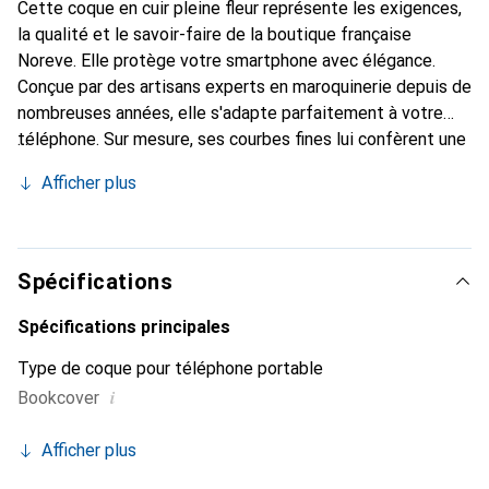
Cette coque en cuir pleine fleur représente les exigences,
la qualité et le savoir-faire de la boutique française
Noreve. Elle protège votre smartphone avec élégance.
Conçue par des artisans experts en maroquinerie depuis de
nombreuses années, elle s'adapte parfaitement à votre
téléphone. Sur mesure, ses courbes fines lui confèrent une
véritable seconde peau. Elle devient un accessoire chic et
Afficher plus
essentiel de votre smartphone. Reconnaît
internationalement pour ses produits de haute qualité, la
marque Noreve est un choix sûr pour une clientèle
exigeante.
Spécifications
Spécifications principales
Type de coque pour téléphone portable
i
Bookcover
Afficher plus