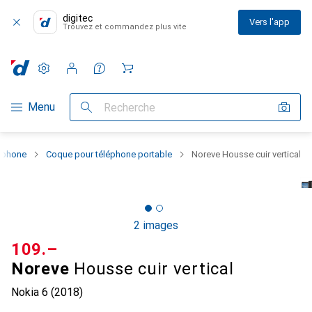
digitec
Vers l'app
Trouvez et commandez plus vite
Paramètres
Compte client
Listes de comparaison
Listes d'envies
Panier
Navigation par catégorie
Menu
Recherche
rtphone
Coque pour téléphone portable
Noreve Housse cuir vertical
2 images
CHF
109.–
Noreve
Housse cuir vertical
Nokia 6 (2018)