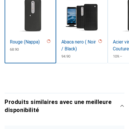
Rouge (Nappa)
Abaca nero ( Noir
Acier vi
/ Black)
Couture
CHF
68.90
CHF
94.90
CHF
109.–
Produits similaires avec une meilleure
disponibilité