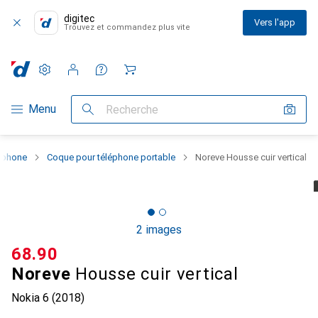
digitec
Vers l'app
Trouvez et commandez plus vite
Paramètres
Compte client
Listes de comparaison
Listes d'envies
Panier
Navigation par catégorie
Menu
Recherche
rtphone
Coque pour téléphone portable
Noreve Housse cuir vertical
2 images
CHF
68.90
Noreve
Housse cuir vertical
Nokia 6 (2018)