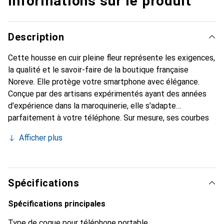
Informations sur le produit
Description
Cette housse en cuir pleine fleur représente les exigences,
la qualité et le savoir-faire de la boutique française
Noreve. Elle protège votre smartphone avec élégance.
Conçue par des artisans expérimentés ayant des années
d'expérience dans la maroquinerie, elle s'adapte
parfaitement à votre téléphone. Sur mesure, ses courbes
délicates lui confèrent une véritable seconde peau. Elle
Afficher plus
devient l'accessoire chic et indispensable pour votre
smartphone. Reconnaître internationalement pour ses
produits de haute qualité, la marque Noreve est un choix
fiable pour une clientèle exigeante.
Spécifications
Spécifications principales
Type de coque pour téléphone portable