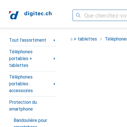
Recherche
Navigation par catégorie
assortiment
Téléphones portables + tablettes
Téléphones
Tout l'assortiment
Téléphones
portables +
tablettes
Téléphones
portables :
accessoires
Protection du
smartphone
Bandoulière pour