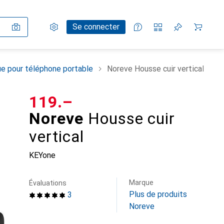
Paramètres
Compte client
Listes de comparaison
Listes d'envies
Panier
Se connecter
e pour téléphone portable
Noreve Housse cuir vertical
CHF
119.–
Noreve
Housse cuir
vertical
KEYone
Marque
Évaluations
Plus de produits
3
Noreve