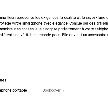
ine fleur représente les exigences, la qualité et le savoir-faire 
protège votre smartphone avec élégance. Conçue par des artisa
nombreuses années, elle s'adapte parfaitement à votre télépho
onfèrent une véritable seconde peau. Elle devient un accessoire 
e smartphone. Reconnaître internationalement pour ses produits 
oix sûr pour une clientèle exigeante.
ales
i
éphone portable
Bookcover