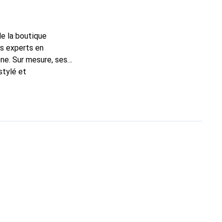
de la boutique
ns experts en
ne. Sur mesure, ses
stylé et
de haute qualité, la