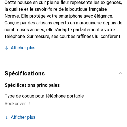
Cette housse en cuir pleine fleur représente les exigences,
la qualité et le savoir-faire de la boutique française
Noreve. Elle protège votre smartphone avec élégance.
Conçue par des artisans experts en maroquinerie depuis de
nombreuses années, elle s'adapte parfaitement à votre
téléphone. Sur mesure, ses courbes raffinées lui confèrent
une véritable seconde peau. Elle devient l'accessoire chic
Afficher plus
et indispensable de votre smartphone. Reconnaître
internationalement pour ses produits de haute qualité, la
marque Noreve est un choix sûr pour une clientèle
exigeante.
Spécifications
Spécifications principales
Type de coque pour téléphone portable
i
Bookcover
Afficher plus