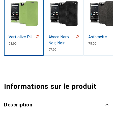
Vert olive PU
Abaca Nero,
Anthracite
Noir, Noir
CHF
58.90
CHF
75.90
CHF
97.90
Informations sur le produit
Description