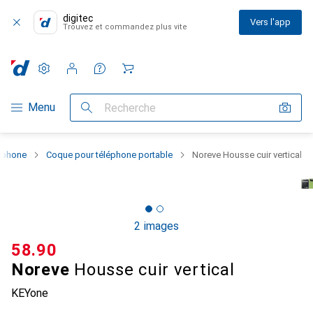
digitec
Vers l'app
Trouvez et commandez plus vite
Paramètres
Compte client
Listes de comparaison
Listes d'envies
Panier
Navigation par catégorie
Menu
Recherche
rtphone
Coque pour téléphone portable
Noreve Housse cuir vertical
2 images
CHF
58.90
Noreve
Housse cuir vertical
KEYone