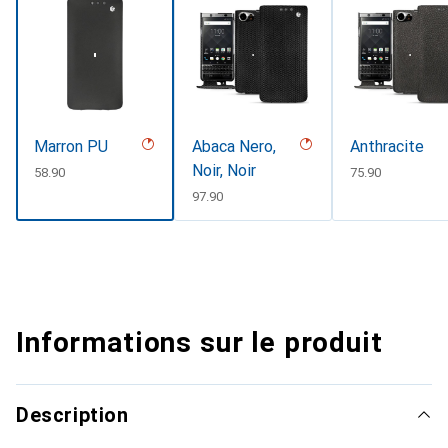
Marron PU
Abaca Nero,
Anthracite
Noir, Noir
CHF
58.90
CHF
75.90
CHF
97.90
Informations sur le produit
Description