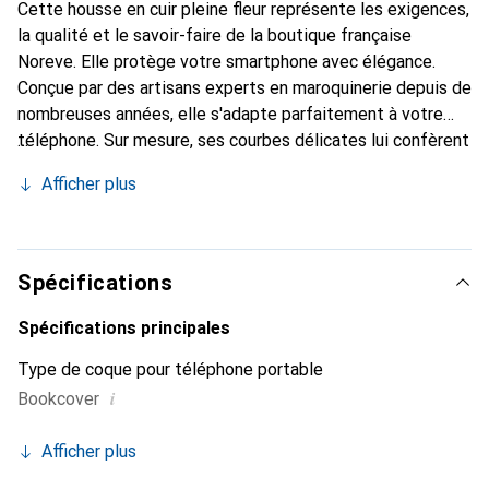
Cette housse en cuir pleine fleur représente les exigences,
la qualité et le savoir-faire de la boutique française
Noreve. Elle protège votre smartphone avec élégance.
Conçue par des artisans experts en maroquinerie depuis de
nombreuses années, elle s'adapte parfaitement à votre
téléphone. Sur mesure, ses courbes délicates lui confèrent
une véritable seconde peau. Elle devient l'accessoire chic
Afficher plus
et indispensable de votre smartphone. Reconnaître
internationalement pour ses produits de haute qualité, la
marque Noreve est un choix sûr pour une clientèle
exigeante.
Spécifications
Spécifications principales
Type de coque pour téléphone portable
i
Bookcover
Afficher plus