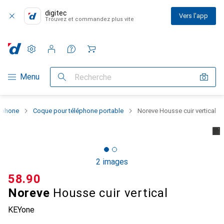
digitec
Vers l'app
Trouvez et commandez plus vite
Paramètres
Compte client
Listes de comparaison
Listes d'envies
Panier
Navigation par catégorie
Menu
Recherche
rtphone
Coque pour téléphone portable
Noreve Housse cuir vertical
2 images
CHF
58.90
Noreve
Housse cuir vertical
KEYone