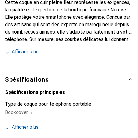
Cette coque en cuir pleine fleur représente les exigences,
la qualité et l'expertise de la boutique française Noreve.
Elle protège votre smartphone avec élégance. Conçue par
des artisans qui sont des experts en maroquinerie depuis
de nombreuses années, elle s'adapte parfaitement à votre
téléphone. Sur mesure, ses courbes délicates lui donnent
une véritable seconde peau. Elle devient l'accessoire chic
Afficher plus
et indispensable pour votre smartphone. Reconnaître
internationalement pour ses produits de haute qualité, la
marque Noreve est un choix fiable pour une clientèle
exigeante.
Spécifications
Spécifications principales
Type de coque pour téléphone portable
i
Bookcover
Afficher plus