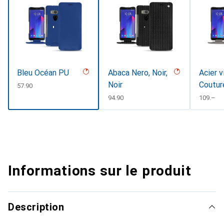
Bleu Océan PU
Abaca Nero, Noir,
Acier v
Noir
Coutur
CHF
57.90
CHF
94.90
CHF
109.–
Informations sur le produit
Description