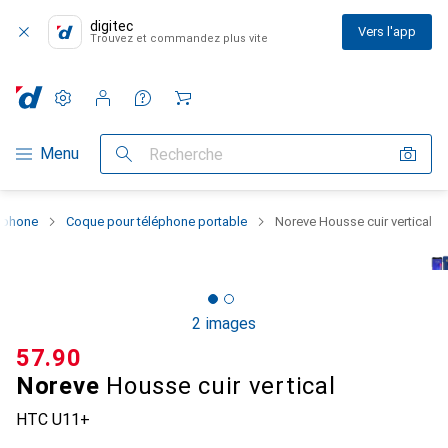
digitec
Vers l'app
Trouvez et commandez plus vite
Paramètres
Compte client
Listes de comparaison
Listes d'envies
Panier
Navigation par catégorie
Menu
Recherche
rtphone
Coque pour téléphone portable
Noreve Housse cuir vertical
2 images
CHF
57.90
Noreve
Housse cuir vertical
HTC U11+