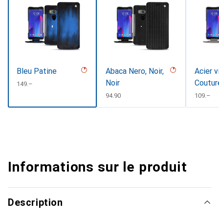
Bleu Patine
Abaca Nero, Noir,
Acier v
Noir
Coutur
CHF
149.–
CHF
94.90
CHF
109.–
Informations sur le produit
Description