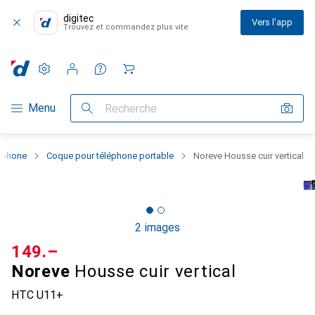
digitec
Vers l'app
Trouvez et commandez plus vite
Paramètres
Compte client
Listes de comparaison
Listes d'envies
Panier
Navigation par catégorie
Menu
Recherche
rtphone
Coque pour téléphone portable
Noreve Housse cuir vertical
2 images
CHF
149.–
Noreve
Housse cuir vertical
HTC U11+