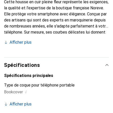
Cette housse en cuir pleine fleur représente les exigences,
la qualité et l'expertise de la boutique française Noreve.
Elle protège votre smartphone avec élégance. Conçue par
des artisans qui sont des experts en maroquinerie depuis
de nombreuses années, elle s'adapte parfaitement à votre
téléphone. Sur mesure, ses courbes délicates lui donnent
une véritable seconde peau. Elle devient un accessoire
Afficher plus
chic et indispensable pour votre smartphone. Reconnaître
internationalement pour ses produits de haute qualité, la
marque Noreve est un choix sûr pour une clientèle
exigeante.
Spécifications
Spécifications principales
Type de coque pour téléphone portable
i
Bookcover
Afficher plus