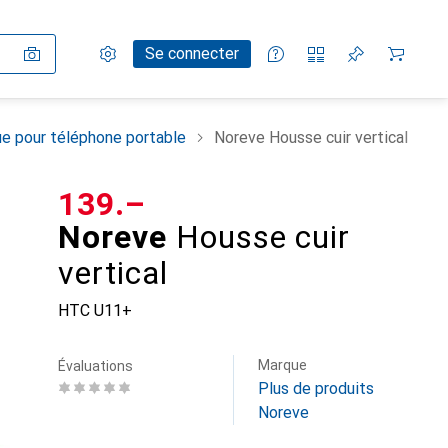
Paramètres
Compte client
Listes de comparaison
Listes d'envies
Panier
Se connecter
e pour téléphone portable
Noreve Housse cuir vertical
CHF
139.–
Noreve
Housse cuir
vertical
HTC U11+
Marque
Évaluations
Plus de produits
Noreve