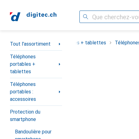
Recherche
Navigation par catégorie
assortiment
Téléphones portables + tablettes
Téléphones
Tout l'assortiment
Téléphones
portables +
tablettes
Téléphones
portables :
accessoires
Protection du
smartphone
Bandoulière pour