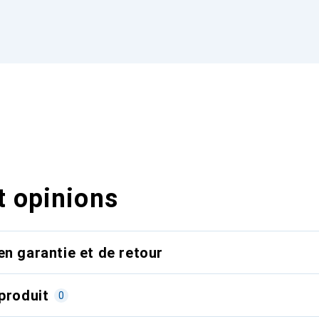
t opinions
en garantie et de retour
produit
0