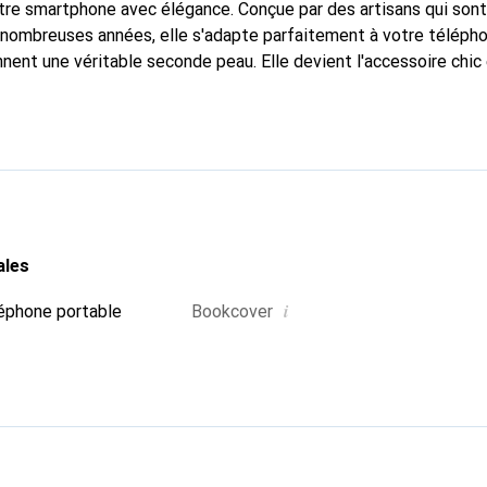
tre smartphone avec élégance. Conçue par des artisans qui son
nombreuses années, elle s'adapte parfaitement à votre télépho
nnent une véritable seconde peau. Elle devient l'accessoire chic
Reconnaître internationalement pour ses produits de haute qual
 pour une clientèle exigeante.
ales
i
éphone portable
Bookcover