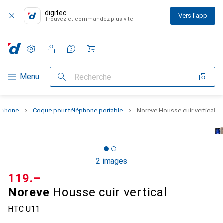
digitec
Vers l'app
Trouvez et commandez plus vite
Paramètres
Compte client
Listes de comparaison
Listes d'envies
Panier
Navigation par catégorie
Menu
Recherche
rtphone
Coque pour téléphone portable
Noreve Housse cuir vertical
2 images
CHF
119.–
Noreve
Housse cuir vertical
HTC U11