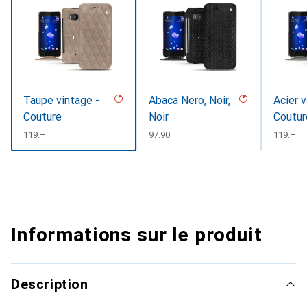
Taupe vintage -
Abaca Nero, Noir,
Acier v
Couture
Noir
Coutur
CHF
119.–
CHF
97.90
CHF
119.–
Informations sur le produit
Description