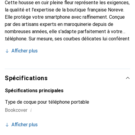
Cette housse en cuir pleine fleur représente les exigences,
la qualité et l'expertise de la boutique française Noreve.
Elle protège votre smartphone avec raffinement. Conçue
par des artisans experts en maroquinerie depuis de
nombreuses années, elle s'adapte parfaitement à votre
téléphone. Sur mesure, ses courbes délicates lui confèrent
une véritable seconde peau. Elle devient un accessoire
Afficher plus
chic et essentiel de votre smartphone. Reconnaître
internationalement pour ses produits de haute qualité, la
marque Noreve est un choix sûr pour une clientèle
exigeante.
Spécifications
Spécifications principales
Type de coque pour téléphone portable
i
Bookcover
Afficher plus