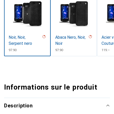
Noir, Noir,
Abaca Nero, Noir,
Acier v
Serpent nero
Noir
Coutur
CHF
97.90
CHF
97.90
CHF
119.–
Informations sur le produit
Description