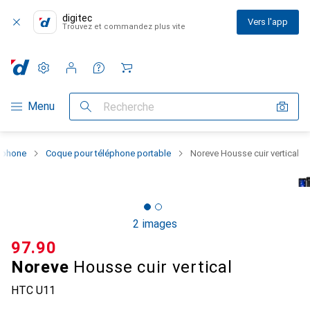
digitec
Vers l'app
Trouvez et commandez plus vite
Paramètres
Compte client
Listes de comparaison
Listes d'envies
Panier
Navigation par catégorie
Menu
Recherche
rtphone
Coque pour téléphone portable
Noreve Housse cuir vertical
2 images
CHF
97.90
Noreve
Housse cuir vertical
HTC U11