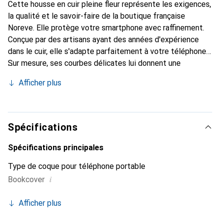
Cette housse en cuir pleine fleur représente les exigences,
la qualité et le savoir-faire de la boutique française
Noreve. Elle protège votre smartphone avec raffinement.
Conçue par des artisans ayant des années d'expérience
dans le cuir, elle s'adapte parfaitement à votre téléphone.
Sur mesure, ses courbes délicates lui donnent une
véritable seconde peau. Elle devient l'accessoire chic et
Afficher plus
indispensable pour votre smartphone. Reconnaissante à
l'international pour ses produits de haute qualité, la
marque Noreve est un choix sûr pour une clientèle
exigeante.
Spécifications
Spécifications principales
Type de coque pour téléphone portable
i
Bookcover
Afficher plus