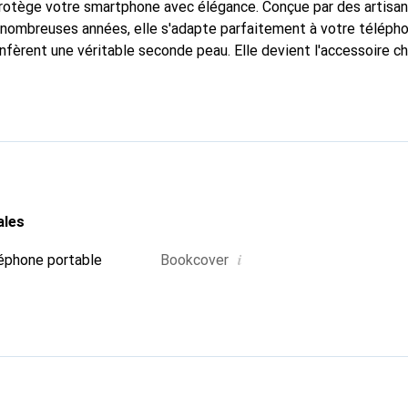
protège votre smartphone avec élégance. Conçue par des artisa
nombreuses années, elle s'adapte parfaitement à votre télépho
nfèrent une véritable seconde peau. Elle devient l'accessoire ch
Reconnaître internationalement pour ses produits de haute qual
 pour une clientèle exigeante.
ales
i
éphone portable
Bookcover