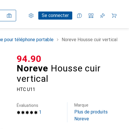
Paramètres
Compte client
Listes de comparaison
Listes d'envies
Panier
Se connecter
e pour téléphone portable
Noreve Housse cuir vertical
CHF
94.90
Noreve
Housse cuir
vertical
HTC U11
Marque
Évaluations
Plus de produits
1
Noreve