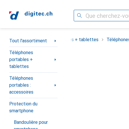
Recherche
Navigation par catégorie
assortiment
Téléphones portables + tablettes
Téléphones
Tout l'assortiment
Téléphones
portables +
tablettes
Téléphones
portables :
accessoires
Protection du
smartphone
Bandoulière pour