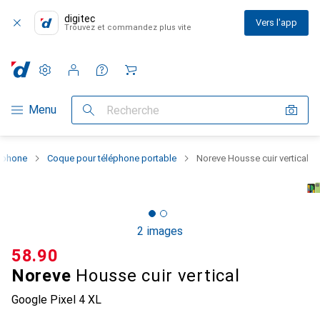
digitec
Vers l'app
Trouvez et commandez plus vite
Paramètres
Compte client
Listes de comparaison
Listes d'envies
Panier
Navigation par catégorie
Menu
Recherche
rtphone
Coque pour téléphone portable
Noreve Housse cuir vertical
2 images
CHF
58.90
Noreve
Housse cuir vertical
Google Pixel 4 XL