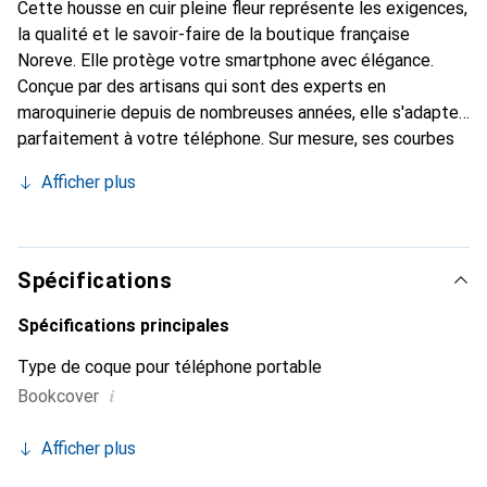
Cette housse en cuir pleine fleur représente les exigences,
la qualité et le savoir-faire de la boutique française
Noreve. Elle protège votre smartphone avec élégance.
Conçue par des artisans qui sont des experts en
maroquinerie depuis de nombreuses années, elle s'adapte
parfaitement à votre téléphone. Sur mesure, ses courbes
délicates lui confèrent une véritable seconde peau. Elle
Afficher plus
devient l'accessoire chic et indispensable de votre
smartphone. Reconnaissable à l'international pour ses
produits de haute qualité, la marque Noreve est un choix
sûr pour une clientèle exigeante.
Spécifications
Spécifications principales
Type de coque pour téléphone portable
i
Bookcover
Afficher plus