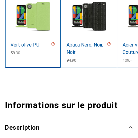
Vert olive PU
Abaca Nero, Noir,
Acier v
Noir
Coutur
CHF
58.90
CHF
94.90
CHF
109.–
Informations sur le produit
Description