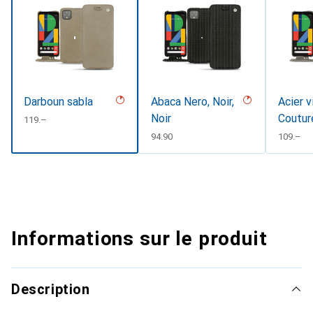
Darboun sabla
Abaca Nero, Noir,
Acier v
Noir
Coutur
CHF
119.–
CHF
94.90
CHF
109.–
Informations sur le produit
Description