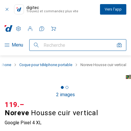
digitec
Vers l'app
Trouvez et commandez plus vite
Paramètres
Compte client
Listes de comparaison
Listes d'envies
Panier
Navigation par catégorie
Menu
Recherche
rtphone
Coque pour téléphone portable
Noreve Housse cuir vertical
2 images
CHF
119.–
Noreve
Housse cuir vertical
Google Pixel 4 XL