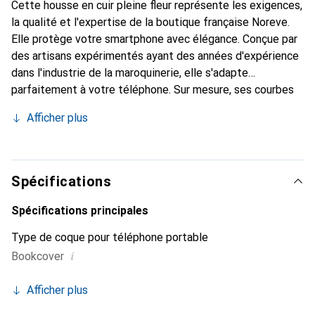
Cette housse en cuir pleine fleur représente les exigences,
la qualité et l'expertise de la boutique française Noreve.
Elle protège votre smartphone avec élégance. Conçue par
des artisans expérimentés ayant des années d'expérience
dans l'industrie de la maroquinerie, elle s'adapte
parfaitement à votre téléphone. Sur mesure, ses courbes
raffinées lui confèrent une véritable seconde peau. Elle
Afficher plus
devient un accessoire chic et essentiel pour votre
smartphone. Reconnaître internationalement pour ses
produits de haute qualité, la marque Noreve est un choix
fiable pour une clientèle exigeante.
Spécifications
Spécifications principales
Type de coque pour téléphone portable
i
Bookcover
Afficher plus