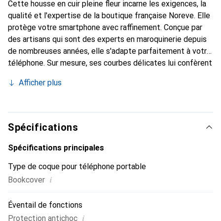
Cette housse en cuir pleine fleur incarne les exigences, la
qualité et l'expertise de la boutique française Noreve. Elle
protège votre smartphone avec raffinement. Conçue par
des artisans qui sont des experts en maroquinerie depuis
de nombreuses années, elle s'adapte parfaitement à votre
téléphone. Sur mesure, ses courbes délicates lui confèrent
une véritable seconde peau. Elle devient l'accessoire chic
Afficher plus
et indispensable pour votre smartphone. Reconnaître
internationalement pour ses produits de haute qualité, la
marque Noreve est un choix sûr pour une clientèle
exigeante.
Spécifications
Spécifications principales
Type de coque pour téléphone portable
i
Bookcover
Éventail de fonctions
i
Protection antichoc