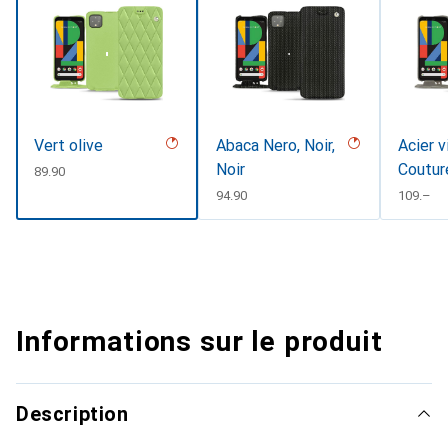
Vert olive
Abaca Nero, Noir,
Acier v
Noir
Coutur
CHF
89.90
CHF
94.90
CHF
109.–
Informations sur le produit
Description