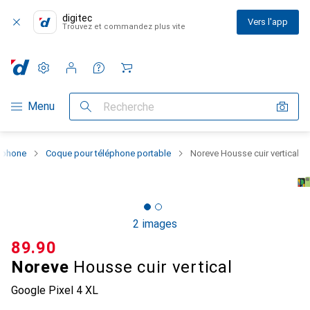
digitec
Vers l'app
Trouvez et commandez plus vite
Paramètres
Compte client
Listes de comparaison
Listes d'envies
Panier
Navigation par catégorie
Menu
Recherche
rtphone
Coque pour téléphone portable
Noreve Housse cuir vertical
2 images
CHF
89.90
Noreve
Housse cuir vertical
Google Pixel 4 XL