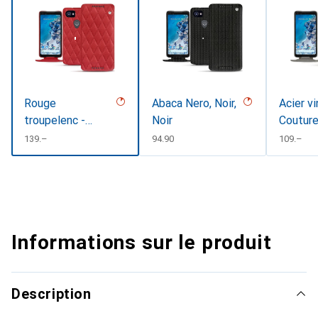
Rouge
Abaca Nero, Noir,
Acier v
troupelenc -
Noir
Coutur
Couture
CHF
139.–
CHF
94.90
CHF
109.–
Informations sur le produit
Description