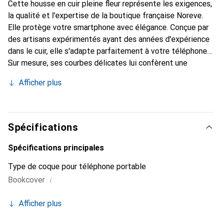
Cette housse en cuir pleine fleur représente les exigences,
la qualité et l'expertise de la boutique française Noreve.
Elle protège votre smartphone avec élégance. Conçue par
des artisans expérimentés ayant des années d'expérience
dans le cuir, elle s'adapte parfaitement à votre téléphone.
Sur mesure, ses courbes délicates lui confèrent une
véritable seconde peau. Elle devient un accessoire chic et
Afficher plus
indispensable pour votre smartphone. Reconnaître
internationalement pour ses produits de haute qualité, la
marque Noreve est un choix fiable pour une clientèle
exigeante.
Spécifications
Spécifications principales
Type de coque pour téléphone portable
i
Bookcover
Afficher plus