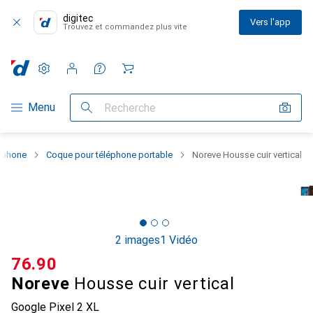
digitec
Vers l'app
Trouvez et commandez plus vite
Paramètres
Compte client
Listes de comparaison
Listes d'envies
Panier
Navigation par catégorie
Menu
Recherche
rtphone
Coque pour téléphone portable
Noreve Housse cuir vertical
2 images
1 Vidéo
CHF
76.90
Noreve
Housse cuir vertical
Google Pixel 2 XL