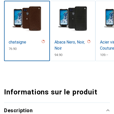
chataigne
Abaca Nero, Noir,
Acier v
Noir
Coutur
CHF
76.90
CHF
94.90
CHF
109.–
Informations sur le produit
Description