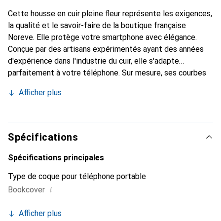
Cette housse en cuir pleine fleur représente les exigences,
la qualité et le savoir-faire de la boutique française
Noreve. Elle protège votre smartphone avec élégance.
Conçue par des artisans expérimentés ayant des années
d'expérience dans l'industrie du cuir, elle s'adapte
parfaitement à votre téléphone. Sur mesure, ses courbes
délicates lui confèrent une véritable seconde peau. Elle
Afficher plus
devient l'accessoire chic et indispensable pour votre
smartphone. La marque Noreve est reconnue
internationalement pour ses produits de haute qualité et
constitue un choix fiable pour une clientèle exigeante.
Spécifications
Spécifications principales
Type de coque pour téléphone portable
i
Bookcover
Afficher plus