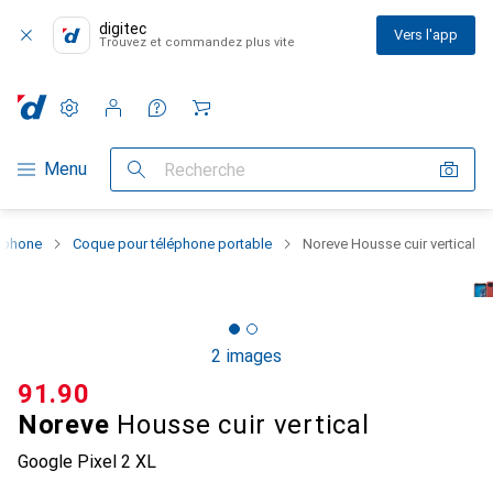
digitec
Vers l'app
Trouvez et commandez plus vite
Paramètres
Compte client
Listes de comparaison
Listes d'envies
Panier
Navigation par catégorie
Menu
Recherche
rtphone
Coque pour téléphone portable
Noreve Housse cuir vertical
2 images
CHF
91.90
Noreve
Housse cuir vertical
Google Pixel 2 XL