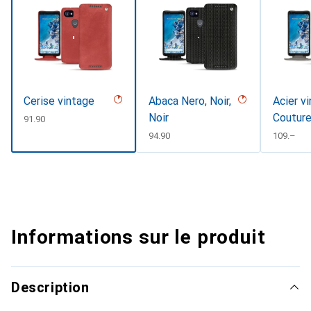
Cerise vintage
Abaca Nero, Noir,
Acier v
Noir
Coutur
CHF
91.90
CHF
94.90
CHF
109.–
Informations sur le produit
Description