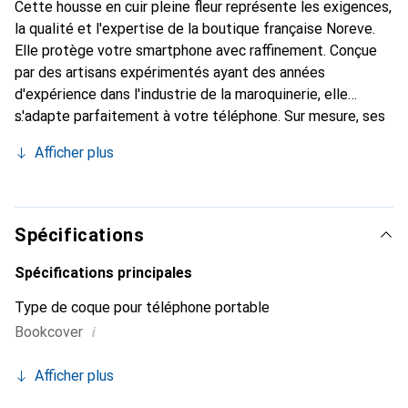
Cette housse en cuir pleine fleur représente les exigences,
la qualité et l'expertise de la boutique française Noreve.
Elle protège votre smartphone avec raffinement. Conçue
par des artisans expérimentés ayant des années
d'expérience dans l'industrie de la maroquinerie, elle
s'adapte parfaitement à votre téléphone. Sur mesure, ses
courbes délicates lui confèrent une véritable seconde
Afficher plus
peau. Elle devient l'accessoire chic et indispensable pour
votre smartphone. Reconnaître internationalement pour
ses produits de haute qualité, la marque Noreve est un
choix fiable pour une clientèle exigeante.
Spécifications
Spécifications principales
Type de coque pour téléphone portable
i
Bookcover
Afficher plus