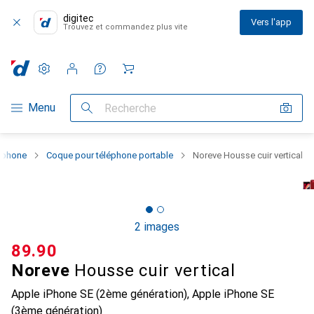
digitec
Vers l'app
Trouvez et commandez plus vite
Paramètres
Compte client
Listes de comparaison
Listes d'envies
Panier
Navigation par catégorie
Menu
Recherche
rtphone
Coque pour téléphone portable
Noreve Housse cuir vertical
2 images
CHF
89.90
Noreve
Housse cuir vertical
Apple iPhone SE (2ème génération), Apple iPhone SE
(3ème génération)