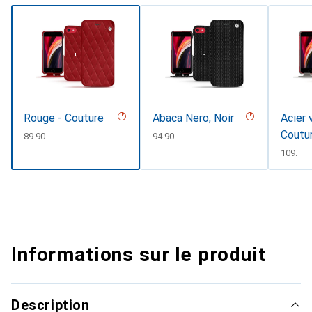
Rouge - Couture
Abaca Nero, Noir
Acier 
Coutu
CHF
89.90
CHF
94.90
CHF
109.–
Informations sur le produit
Description