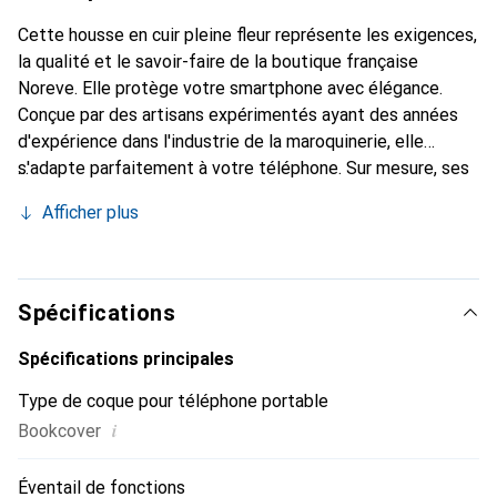
Cette housse en cuir pleine fleur représente les exigences,
la qualité et le savoir-faire de la boutique française
Noreve. Elle protège votre smartphone avec élégance.
Conçue par des artisans expérimentés ayant des années
d'expérience dans l'industrie de la maroquinerie, elle
s'adapte parfaitement à votre téléphone. Sur mesure, ses
courbes raffinées lui confèrent une véritable seconde peau.
Afficher plus
Elle devient l'accessoire chic et indispensable pour votre
smartphone. Reconnaître internationalement pour ses
produits de haute qualité, la marque Noreve est un choix
fiable pour une clientèle exigeante.
Spécifications
Spécifications principales
Type de coque pour téléphone portable
i
Bookcover
Éventail de fonctions