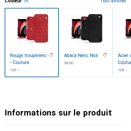
Couleur
Tout afficher
75
Rouge troupelenc
Abaca Nero, Noir
Acier 
- Couture
Coutu
CHF
94.90
CHF
139.–
CHF
109.–
Informations sur le produit