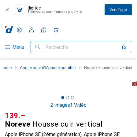
digitec
Vers l'app
Trouvez et commandez plus vite
Paramètres
Compte client
Listes de comparaison
Listes d'envies
Panier
Navigation par catégorie
Menu
Recherche
rtphone
Coque pour téléphone portable
Noreve Housse cuir vertical
2 images
1 Vidéo
CHF
139.–
Noreve
Housse cuir vertical
Apple iPhone SE (2ème génération), Apple iPhone SE