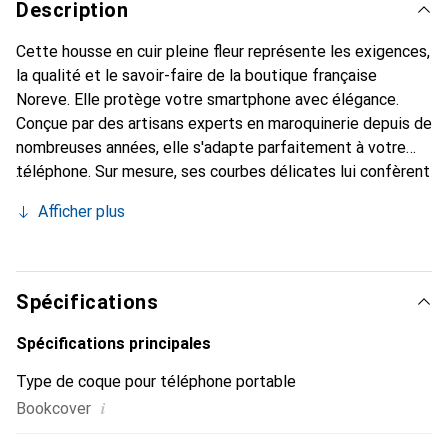
Description
Cette housse en cuir pleine fleur représente les exigences,
la qualité et le savoir-faire de la boutique française
Noreve. Elle protège votre smartphone avec élégance.
Conçue par des artisans experts en maroquinerie depuis de
nombreuses années, elle s'adapte parfaitement à votre
téléphone. Sur mesure, ses courbes délicates lui confèrent
une véritable seconde peau. Elle devient l'accessoire chic
Afficher plus
et indispensable pour votre smartphone. Reconnaître
internationalement pour ses produits de haute qualité, la
marque Noreve est un choix sûr pour une clientèle
exigeante.
Spécifications
Spécifications principales
Type de coque pour téléphone portable
i
Bookcover