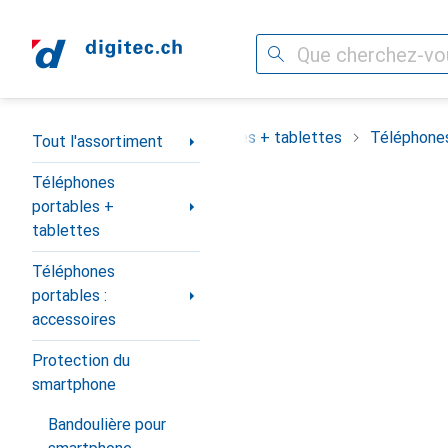
Recherche
Navigation par catégorie
assortiment
Téléphones portables + tablettes
Téléphones
Tout l'assortiment
Téléphones
portables +
tablettes
Téléphones
portables :
accessoires
Protection du
smartphone
Bandoulière pour