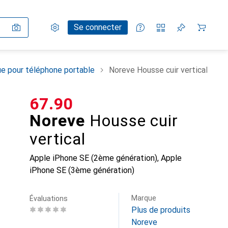
Paramètres
Compte client
Listes de comparaison
Listes d'envies
Panier
Se connecter
e pour téléphone portable
Noreve Housse cuir vertical
CHF
67.90
Noreve
Housse cuir
vertical
Apple iPhone SE (2ème génération), Apple
iPhone SE (3ème génération)
Marque
Évaluations
Plus de produits
Noreve