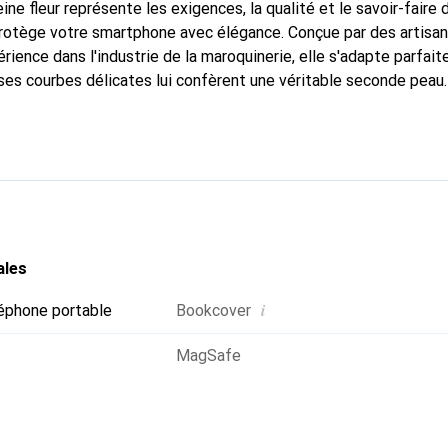
ine fleur représente les exigences, la qualité et le savoir-faire 
 protège votre smartphone avec élégance. Conçue par des artisa
rience dans l'industrie de la maroquinerie, elle s'adapte parfai
ses courbes délicates lui confèrent une véritable seconde peau.
ispensable pour votre smartphone. Reconnaître à l'international 
 Noreve est un choix fiable pour une clientèle exigeante.
ales
i
éphone portable
Bookcover
MagSafe