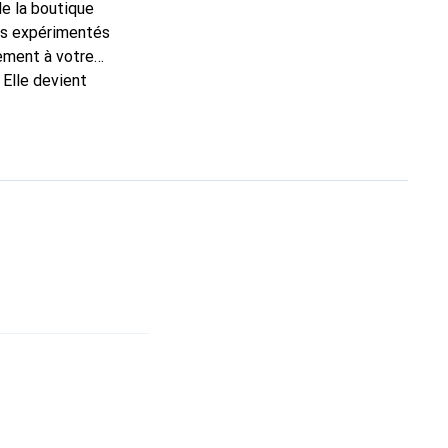
de la boutique
ns expérimentés
tement à votre
 Elle devient
pour ses produits de