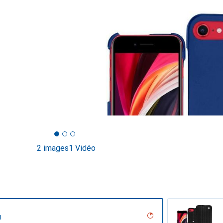
2 images
1 Vidéo
n