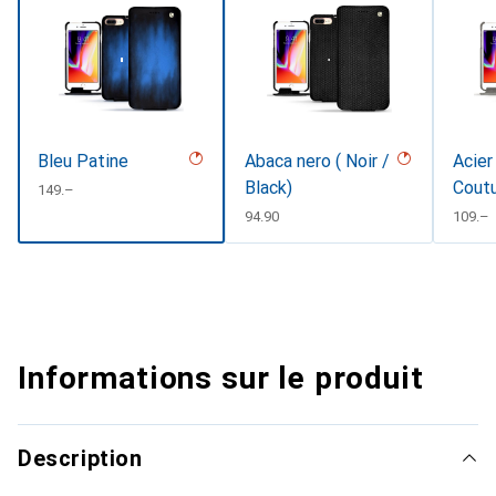
Bleu Patine
Abaca nero ( Noir /
Acier
Black)
Cout
CHF
149.–
CHF
94.90
CHF
109.–
Informations sur le produit
Description