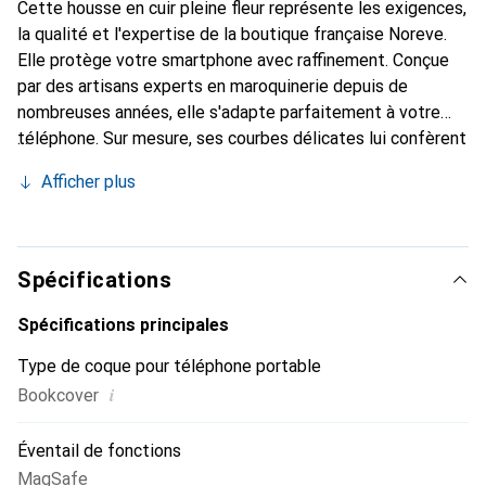
Cette housse en cuir pleine fleur représente les exigences,
la qualité et l'expertise de la boutique française Noreve.
Elle protège votre smartphone avec raffinement. Conçue
par des artisans experts en maroquinerie depuis de
nombreuses années, elle s'adapte parfaitement à votre
téléphone. Sur mesure, ses courbes délicates lui confèrent
une véritable seconde peau. Elle devient un accessoire
Afficher plus
chic et essentiel pour votre smartphone. Reconnaître
internationalement pour ses produits de haute qualité, la
marque Noreve est un choix sûr pour une clientèle
exigeante.
Spécifications
Spécifications principales
Type de coque pour téléphone portable
i
Bookcover
Éventail de fonctions
MagSafe