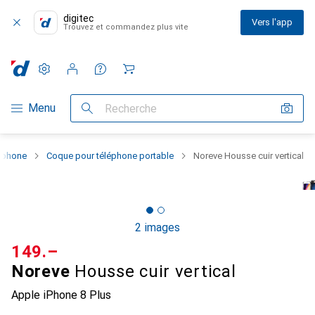
digitec
Vers l'app
Trouvez et commandez plus vite
Paramètres
Compte client
Listes de comparaison
Listes d'envies
Panier
Navigation par catégorie
Menu
Recherche
rtphone
Coque pour téléphone portable
Noreve Housse cuir vertical
2 images
CHF
149.–
Noreve
Housse cuir vertical
Apple iPhone 8 Plus