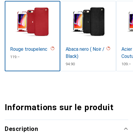
Rouge troupelenc
Abaca nero ( Noir /
Acier
Black)
Cout
CHF
119.–
CHF
94.90
CHF
109.–
Informations sur le produit
Description