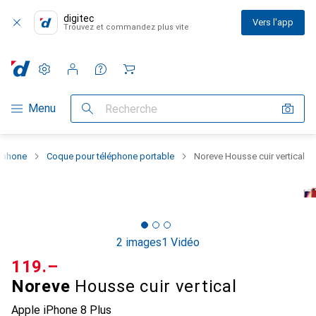
digitec
Vers l'app
Trouvez et commandez plus vite
Paramètres
Compte client
Listes de comparaison
Listes d'envies
Panier
Navigation par catégorie
Menu
Recherche
rtphone
Coque pour téléphone portable
Noreve Housse cuir vertical
2 images
1 Vidéo
CHF
119.–
Noreve
Housse cuir vertical
Apple iPhone 8 Plus