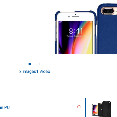
2 images
1 Vidéo
an PU