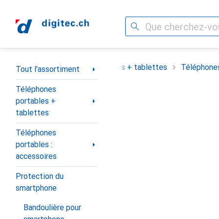
Recherche
Navigation par catégorie
assortiment
Téléphones portables + tablettes
Téléphones
Tout l'assortiment
Téléphones
portables +
tablettes
Téléphones
portables :
accessoires
Protection du
smartphone
Bandoulière pour