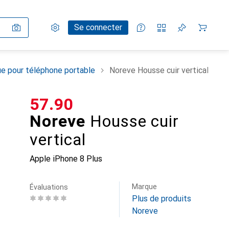
Paramètres
Compte client
Listes de comparaison
Listes d'envies
Panier
Se connecter
e pour téléphone portable
Noreve Housse cuir vertical
CHF
57.90
Noreve
Housse cuir
vertical
Apple iPhone 8 Plus
Marque
Évaluations
Plus de produits
Noreve