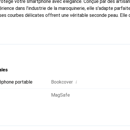
 protège votre smartphone avec élégance. Conçue par des artisa
rience dans l'industrie de la maroquinerie, elle s'adapte parfai
ses courbes délicates offrent une véritable seconde peau. Elle 
our votre smartphone. Reconnaître internationalement pour ses 
e est un choix fiable pour une clientèle exigeante.
ales
i
éphone portable
Bookcover
MagSafe