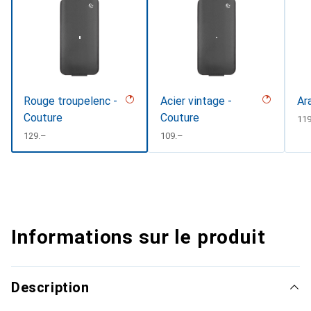
Rouge troupelenc -
Acier vintage -
Ar
Couture
Couture
CH
11
CHF
129.–
CHF
109.–
Informations sur le produit
Description