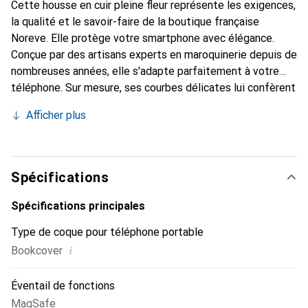
Cette housse en cuir pleine fleur représente les exigences,
la qualité et le savoir-faire de la boutique française
Noreve. Elle protège votre smartphone avec élégance.
Conçue par des artisans experts en maroquinerie depuis de
nombreuses années, elle s'adapte parfaitement à votre
téléphone. Sur mesure, ses courbes délicates lui confèrent
une véritable seconde peau. Elle devient l'accessoire chic
Afficher plus
et indispensable de votre smartphone. Reconnaître
internationalement pour ses produits de haute qualité, la
marque Noreve est un choix sûr pour une clientèle
exigeante.
Spécifications
Spécifications principales
Type de coque pour téléphone portable
i
Bookcover
Éventail de fonctions
MagSafe