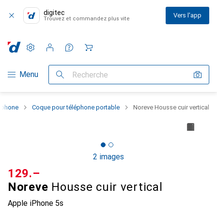
digitec
Vers l'app
Trouvez et commandez plus vite
Paramètres
Compte client
Listes de comparaison
Listes d'envies
Panier
Navigation par catégorie
Menu
Recherche
rtphone
Coque pour téléphone portable
Noreve Housse cuir vertical
2 images
CHF
129.–
Noreve
Housse cuir vertical
Apple iPhone 5s