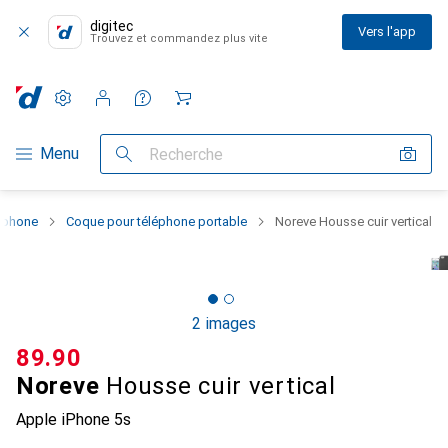
digitec
Vers l'app
Trouvez et commandez plus vite
Paramètres
Compte client
Listes de comparaison
Listes d'envies
Panier
Navigation par catégorie
Menu
Recherche
rtphone
Coque pour téléphone portable
Noreve Housse cuir vertical
2 images
CHF
89.90
Noreve
Housse cuir vertical
Apple iPhone 5s