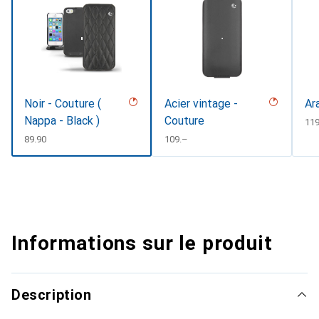
Noir - Couture (
Acier vintage -
Ar
Nappa - Black )
Couture
CH
11
CHF
89.90
CHF
109.–
Informations sur le produit
Description