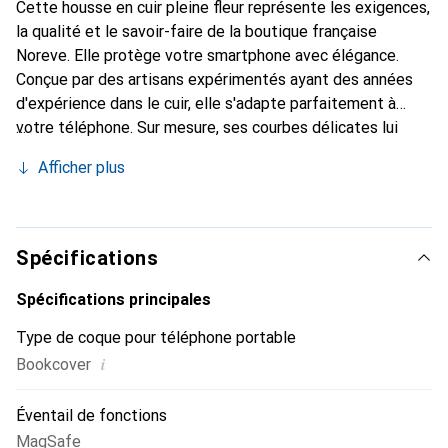
Cette housse en cuir pleine fleur représente les exigences,
la qualité et le savoir-faire de la boutique française
Noreve. Elle protège votre smartphone avec élégance.
Conçue par des artisans expérimentés ayant des années
d'expérience dans le cuir, elle s'adapte parfaitement à
votre téléphone. Sur mesure, ses courbes délicates lui
donnent une véritable seconde peau. Elle devient
Afficher plus
l'accessoire chic et indispensable pour votre smartphone.
Reconnaître internationalement pour ses produits de
haute qualité, la marque Noreve est un choix fiable pour
une clientèle exigeante.
Spécifications
Spécifications principales
Type de coque pour téléphone portable
i
Bookcover
Éventail de fonctions
MagSafe