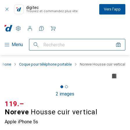
digitec
Vers l'app
Trouvez et commandez plus vite
Paramètres
Compte client
Listes de comparaison
Listes d'envies
Panier
Navigation par catégorie
Menu
Recherche
rtphone
Coque pour téléphone portable
Noreve Housse cuir vertical
2 images
CHF
119.–
Noreve
Housse cuir vertical
Apple iPhone 5s