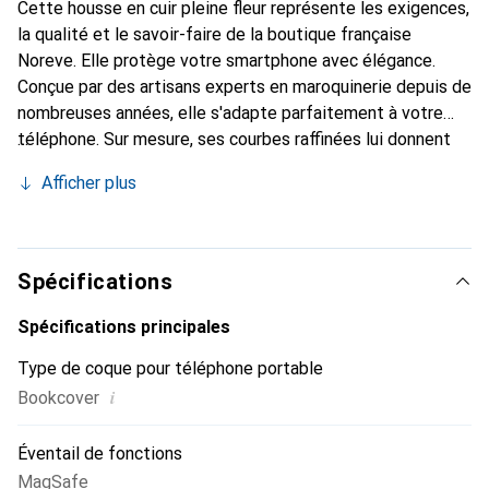
Cette housse en cuir pleine fleur représente les exigences,
la qualité et le savoir-faire de la boutique française
Noreve. Elle protège votre smartphone avec élégance.
Conçue par des artisans experts en maroquinerie depuis de
nombreuses années, elle s'adapte parfaitement à votre
téléphone. Sur mesure, ses courbes raffinées lui donnent
une véritable seconde peau. Elle devient l'accessoire chic
Afficher plus
et indispensable de votre smartphone. Reconnaissante à
l'international pour ses produits de haute qualité, la
marque Noreve est un choix sûr pour une clientèle
exigeante.
Spécifications
Spécifications principales
Type de coque pour téléphone portable
i
Bookcover
Éventail de fonctions
MagSafe