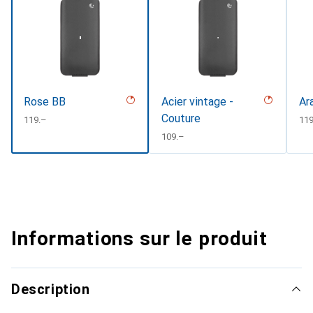
Rose BB
Acier vintage -
Ar
Couture
CHF
119.–
CH
11
CHF
109.–
Informations sur le produit
Description