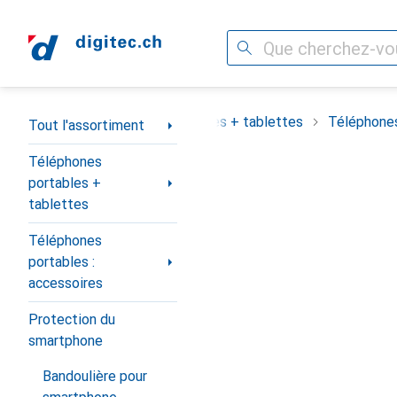
Recherche
Navigation par catégorie
assortiment
Téléphones portables + tablettes
Téléphones
Tout l'assortiment
Téléphones
portables +
tablettes
Téléphones
portables :
accessoires
Protection du
smartphone
Bandoulière pour