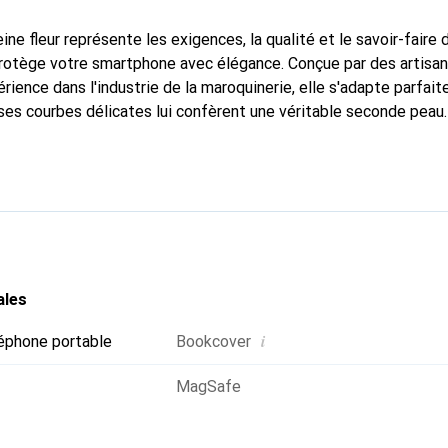
ine fleur représente les exigences, la qualité et le savoir-faire 
 protège votre smartphone avec élégance. Conçue par des artisa
rience dans l'industrie de la maroquinerie, elle s'adapte parfai
ses courbes délicates lui confèrent une véritable seconde peau.
dispensable pour votre smartphone. La marque Noreve est recon
ses produits de haute qualité et constitue un choix fiable pour 
ales
i
éphone portable
Bookcover
MagSafe