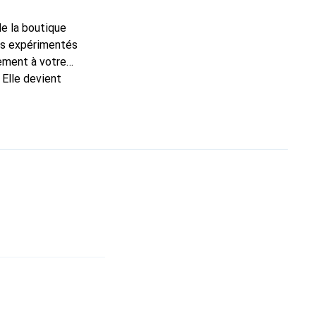
de la boutique
ns expérimentés
tement à votre
 Elle devient
nue
une clientèle