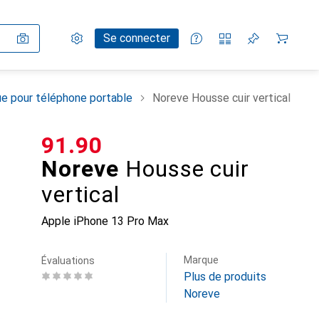
Paramètres
Compte client
Listes de comparaison
Listes d'envies
Panier
Se connecter
e pour téléphone portable
Noreve Housse cuir vertical
CHF
91.90
Noreve
Housse cuir
vertical
Apple iPhone 13 Pro Max
Marque
Évaluations
Plus de produits
Noreve