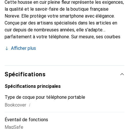
Cette housse en cuir pleine fleur représente les exigences,
la qualité et le savoir-faire de la boutique française
Noreve. Elle protège votre smartphone avec élégance.
Conçue par des artisans spécialisés dans les articles en
cuir depuis de nombreuses années, elle s'adapte
parfaitement à votre téléphone. Sur mesure, ses courbes
fines lui confèrent une véritable seconde peau. Elle
Afficher plus
devient l'accessoire chic et indispensable pour votre
smartphone. Reconnaître internationalement pour ses
produits de haute qualité, la marque Noreve est un choix
sûr pour une clientèle exigeante.
Spécifications
Spécifications principales
Type de coque pour téléphone portable
i
Bookcover
Éventail de fonctions
MagSafe