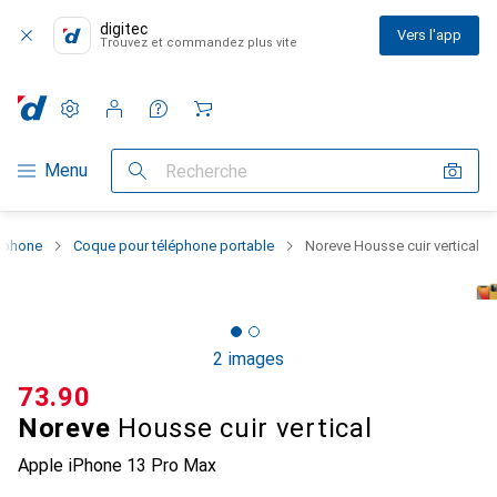
digitec
Vers l'app
Trouvez et commandez plus vite
Paramètres
Compte client
Listes de comparaison
Listes d'envies
Panier
Navigation par catégorie
Menu
Recherche
rtphone
Coque pour téléphone portable
Noreve Housse cuir vertical
2 images
CHF
73.90
Noreve
Housse cuir vertical
Apple iPhone 13 Pro Max