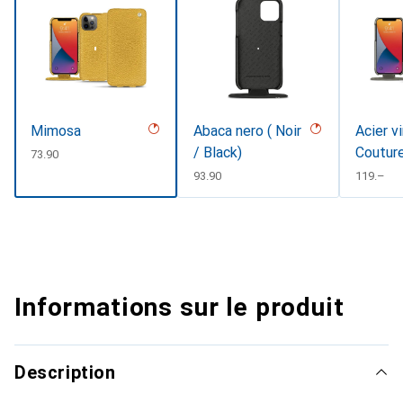
Mimosa
Abaca nero ( Noir
Acier v
/ Black)
Coutur
CHF
73.90
CHF
93.90
CHF
119.–
Informations sur le produit
Description