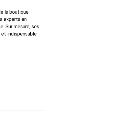
de la boutique
ns experts en
e. Sur mesure, ses
c et indispensable
ité, la marque