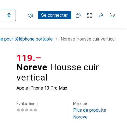
Paramètres
Compte client
Listes de comparaison
Listes d'envies
Panier
Se connecter
e pour téléphone portable
Noreve Housse cuir vertical
CHF
119.–
Noreve
Housse cuir
vertical
Apple iPhone 13 Pro Max
Marque
Évaluations
Plus de produits
Noreve