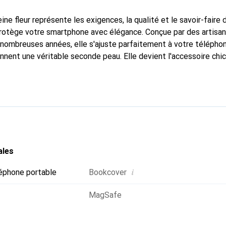
ine fleur représente les exigences, la qualité et le savoir-faire 
protège votre smartphone avec élégance. Conçue par des artisa
nombreuses années, elle s'ajuste parfaitement à votre téléphon
onnent une véritable seconde peau. Elle devient l'accessoire chi
Reconnaître internationalement pour ses produits de haute qual
 pour une clientèle exigeante.
ales
i
éphone portable
Bookcover
MagSafe