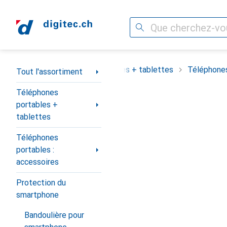
Recherche
Navigation par catégorie
assortiment
Téléphones portables + tablettes
Téléphones
Tout l'assortiment
Téléphones
portables +
tablettes
Téléphones
portables :
accessoires
Protection du
smartphone
Bandoulière pour